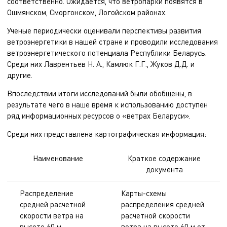
соответственно. Ожидается, что ветропарки появятся в
Ошмянском, Сморгонском, Логойском районах.
Ученые периодически оценивали перспективы развития
ветроэнергетики в нашей стране и проводили исследования
ветроэнергетического потенциала Республики Беларусь.
Среди них Лаврентьев Н. А., Камлюк Г.Г., Жуков Д.Д. и
другие.
Впоследствии итоги исследований были обобщены, в
результате чего в наше время к использованию доступен
ряд информационных ресурсов о «ветрах Беларуси».
Среди них представлена картографическая информация:
Наименование
Краткое содержание
документа
Распределение
Карты-схемы
средней расчетной
распределения средней
скорости ветра на
расчетной скорости
высоте 60 м
ветра на высоте 60 м от