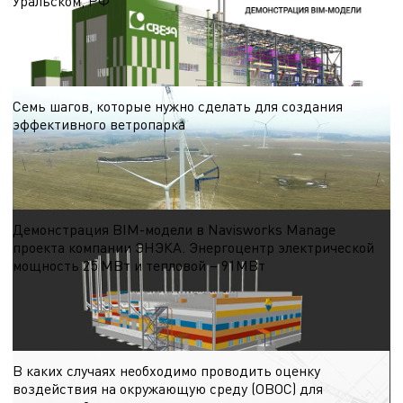
Уральском, РФ
В видео показано здание Мини-ТЭЦ с выработкой электрической и тепловой
энергии для деревообрабатывающего комбината «СВЕЗА» в Уральском, РФ
23.10.2024
Семь шагов, которые нужно сделать для создания
эффективного ветропарка
Первый шаг. Проведение скрининга (выбора) потенциальных площадок для
проектирования ветроэнергетической станции (ВЭС)
19.10.2024
Демонстрация BIM-модели в Navisworks Manage
проекта компании ЭНЭКА. Энергоцентр электрической
мощность 25 МВт и тепловой – 91МВт
В видео показано здание энергоцентра. Видео демонстрирует:
18.10.2024
В каких случаях необходимо проводить оценку
воздействия на окружающую среду (ОВОС) для