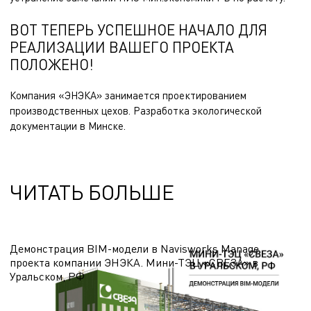
ВОТ ТЕПЕРЬ УСПЕШНОЕ НАЧАЛО ДЛЯ
РЕАЛИЗАЦИИ ВАШЕГО ПРОЕКТА
ПОЛОЖЕНО!
Компания «ЭНЭКА» занимается
проектированием
производственных цехов
.
Разработка экологической
документации
в Минске.
ЧИТАТЬ БОЛЬШЕ
Демонстрация BIM-модели в Navisworks Manage
проекта компании ЭНЭКА. Мини-ТЭЦ «СВЕЗА» в
Уральском, РФ
В видео показано здание Мини-ТЭЦ с выработкой электрической и тепловой
энергии для деревообрабатывающего комбината «СВЕЗА» в Уральском, РФ