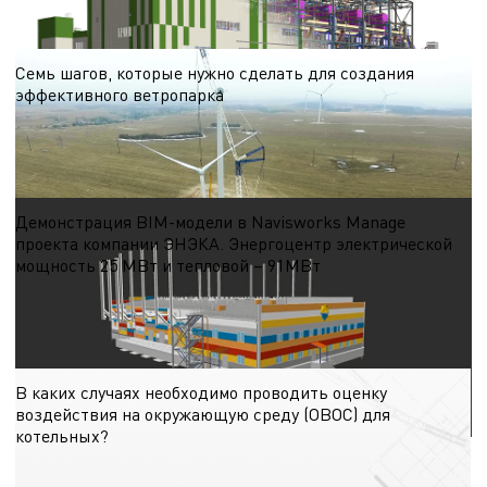
23.10.2024
Семь шагов, которые нужно сделать для создания
эффективного ветропарка
Первый шаг. Проведение скрининга (выбора) потенциальных площадок для
проектирования ветроэнергетической станции (ВЭС)
19.10.2024
Демонстрация BIM-модели в Navisworks Manage
проекта компании ЭНЭКА. Энергоцентр электрической
мощность 25 МВт и тепловой – 91МВт
В видео показано здание энергоцентра. Видео демонстрирует:
18.10.2024
В каких случаях необходимо проводить оценку
воздействия на окружающую среду (ОВОС) для
котельных?
При проектировании котельной важно разобраться в требованиях статьи 7
Закона РБ от 18.07.2016 № 399-3 «О государственной экологической