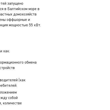
етей запущено
ся в Балтийском море в
 частных домохозяйств
чены оффшорные и
нция мощностью 55 кВт.
и как:
формационного обмена
устройств
водителей (как
ребителей.
дложением
ежду собой
, количестве