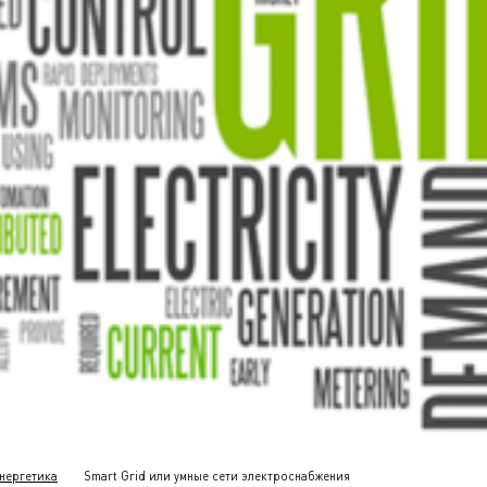
нергетика
Smart Grid или умные сети электроснабжения