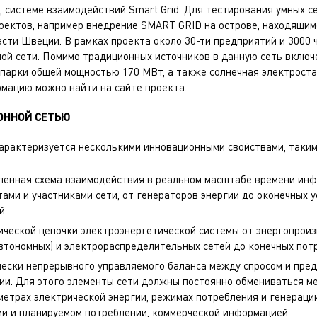
, системе взаимодействий Smart Grid. Для тестирования умных с
оектов, например внедрение SMART GRID на острове, находящим
асти Швеции. В рамках проекта около 30-ти предприятий и 3000
ной сети. Помимо традиционных источников в данную сеть вклю
парки общей мощностью 170 МВт, а также солнечная электроста
рмацию можно найти на
сайте
проекта.
ОННОЙ СЕТЬЮ
характеризуется несколькими инновационными свойствами, таким
ленная схема взаимодействия в реальном масштабе времени ин
ами и участниками сети, от генераторов энергии до оконечных 
й.
ической цепочки электроэнергетической системы от энергопроиз
втономных) и электрораспределительных сетей до конечных пот
чески непрерывного управляемого баланса между спросом и пре
ии. Для этого элементы сети должны постоянно обмениваться м
етрах электрической энергии, режимах потребления и генерации
ии и планируемом потреблении, коммерческой информацией.