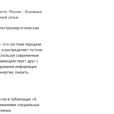
tform, Россия - Основные
вной сетью
лектроэнергетическая
 – это система передачи
 и распределяет потоки
спользуя современные
заимодействует друг с
удования информация
нергии, снизить
гом в публикации «К
азваниями специальных
номных