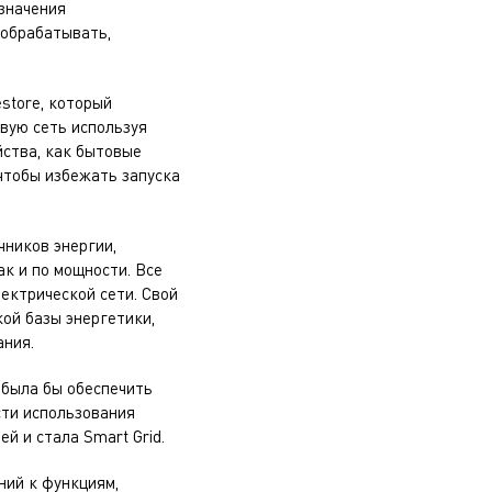
означения
 обрабатывать,
store, который
вую сеть используя
йства, как бытовые
чтобы избежать запуска
чников энергии,
к и по мощности. Все
ектрической сети. Свой
ой базы энергетики,
ания.
 была бы обеспечить
сти использования
й и стала Smart Grid.
ний к функциям,