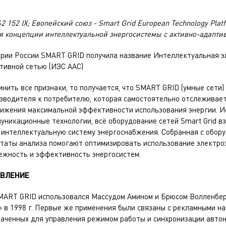
2 152 IX; Евопейский союз - Smart Grid European Technology Pla
 концепции интеллектуальной энергосистемы с активно-адапти
ории России SMART GRID получила название Интеллектуальная э
тивной сетью (ИЭС ААС)
нить все признаки, то получается, что SMART GRID (умные сети)
изводителя к потребителю, которая самостоятельно отслеживает
тижения максимальной эффективности использования энергии. И
никационные технологии, всё оборудование сетей Smart Grid в
ю интеллектуальную систему энергоснабжения. Собранная с обор
ьтаты анализа помогают оптимизировать использование электроэ
ежность и эффективность энергосистем.
ОВЛЕНИЕ
MART GRID использовался Массудом Амином и Брюсом Волленбер
 в 1998 г. Первые же применения были связаны с рекламными н
наченных для управления режимом работы и синхронизации авто