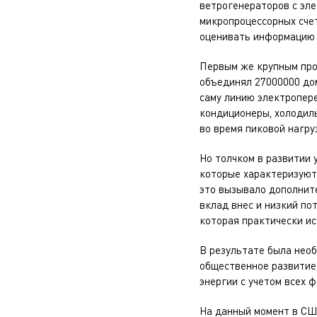
ветрогенераторов с эле
микропроцессорных счет
оценивать информацию и
Первым же крупным прое
объединял 27000000 до
саму линию электропере
кондиционеры, холодиль
во время пиковой нагру
Но толчком в развитии 
которые характеризуютс
это вызывало дополните
вклад внес и низкий п
которая практически и
В результате была необ
общественное развитие
энергии с учетом всех 
На данный момент в СШ