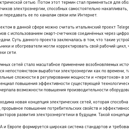
ктрической сетью. Потом этот термин стал применяться для об
чиков электроэнергии, способных самостоятельно накапливать,
 передавать ее по каналам связи или Интернет.
ктом в данной сфере можно считать итальянский проект Telege
мов с использованием смарт-счетчиков соединённых через цифро
дачи. Суть данного проекта заключалась в том, что такие устро
ники и обогреватели могли корректировать свой рабочий цикл, 
зки сети.
умных сетей стало масштабное применение возобновляемых исто
я непостоянством выработки электроэнергии как по времени, та
льные сложности в регулировании мощности и «перетоков» в эл
отенциал повышения эффективности существующей технологическ
счерпала возможности повышения производительности оборудов
ходима новая концепция электрических сетей, которая способна
, прорывное повышение потребительских свойств и эффективно
факторов развития электроэнергетики в будущем. Такой концепцие
А и Европе формируется широкая система стандартов и требова