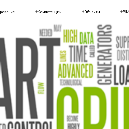
рование
Компетенции
Объекты
BI