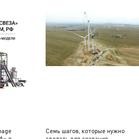
nage
Семь шагов, которые нужно
А» в
сделать для создания