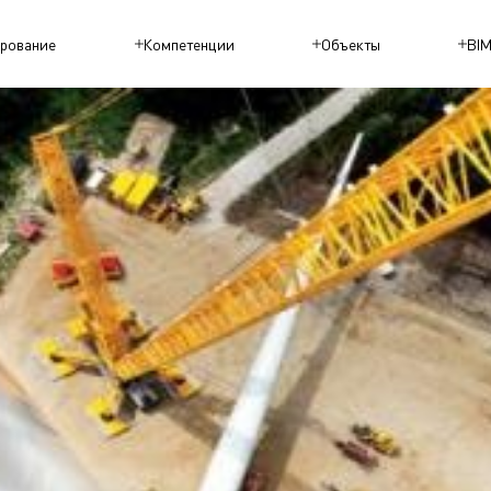
рование
Компетенции
Объекты
BI