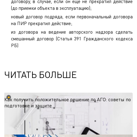
договору, в случае, если он еще не прекратил действие
(до приемки объекта в эксплуатацию);
новый договор подряда, если первоначальный договора
на ПИР прекратил действие;
из договора на ведение авторского надзора сделать
смешанный договор (Статья 391 Гражданского кодекса
РБ)
ЧИТАТЬ БОЛЬШЕ
Как получить положительное решение по АГО: советы по
подготовке и защите
Согласование архитектурно-градостроительного облика — этап, от которого
зависят сроки старта проекта. Делимся рекомендациями по подготовке к
процедуре с учётом региональных требований и эффективной коммуникации
15.06.2026
с администрацией.