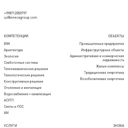
+998712050797
uz@enecagroup.com
КОМПЕТЕНЦИИ
ОБЪЕКТЫ
BIM
Промышленные предприятия
Архитектура
Инфраструктурные объекты
Административная и коммерческая
Экология
недвижимость
Слаботочные системы
Жилые комплексы
Тепломеханические решения
Традиционная энергетика
Технологические решения
Возобновляемая энергетика
Конструктивные решения
Отопление и вентиляция
Водоснабжение + канализация
АСУТП
Сметы и ПОС
ИИ
УСЛУГИ
ЭНЭКА