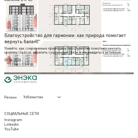
Этап АГО (АГР) предшествует разработке проектной документации и требует
подготовки обоснованных визуальных материалов. В статье — о составе
работ и назначении альбома.
06.05.2026
Благоустройство для гармонии: как природа помогает
вернуть баланс
Узнайте, как современные природные пространства помогают снизить
уровень стресса, укрепить социальные связи и наслаждаться активным
отдыхом круглый год.
01.04.2026
Узбекистан
Регион
СОЦИАЛЬНЫЕ СЕТИ
Instagram
Linkedin
YouTube