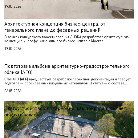
О впечатлениях от архитектуры и уникальных инженерных решениях — в
19.05.2026
материале.
Архитектурная концепция бизнес-центра: от
генерального плана до фасадных решений
В рамках конкурсного проектирования ЭНЭКА разработала архитектурную
концепцию многофункционального бизнес-центра в Москве,
ориентированного на размещение в условиях плотной застройки
19.05.2026
мегаполиса.
Подготовка альбома архитектурно-градостроительного
облика (АГО)
Этап АГО (АГР) предшествует разработке проектной документации и требует
подготовки обоснованных визуальных материалов. В статье — о составе
работ и назначении альбома.
06.05.2026
Благоустройство для гармонии: как природа помогает
вернуть баланс
Узнайте, как современные природные пространства помогают снизить
уровень стресса, укрепить социальные связи и наслаждаться активным
отдыхом круглый год.
01.04.2026