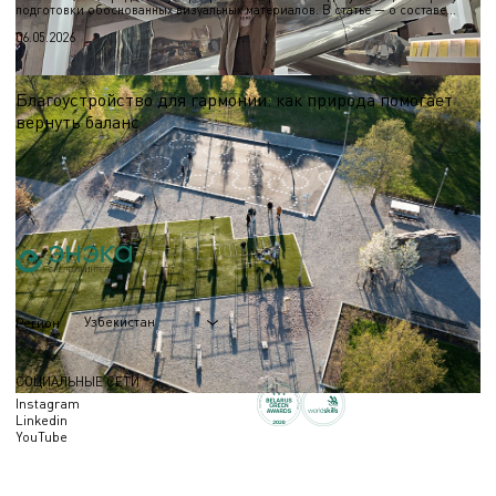
подготовки обоснованных визуальных материалов. В статье — о составе
работ и назначении альбома.
06.05.2026
Благоустройство для гармонии: как природа помогает
вернуть баланс
Узнайте, как современные природные пространства помогают снизить
уровень стресса, укрепить социальные связи и наслаждаться активным
отдыхом круглый год.
01.04.2026
Узбекистан
Регион
СОЦИАЛЬНЫЕ СЕТИ
Instagram
Linkedin
YouTube