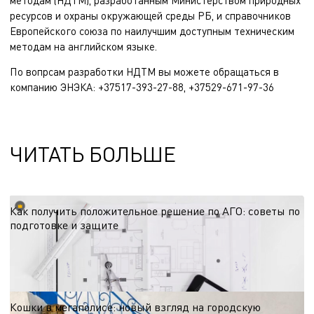
методам (НДТМ), разработанным Министерством природных
ресурсов и охраны окружающей среды РБ, и справочников
Европейского союза по наилучшим доступным техническим
методам на английском языке.
По вопрсам разработки НДТМ вы можете обращаться в
компанию ЭНЭКА: +37517-393-27-88, +37529-671-97-36
ЧИТАТЬ БОЛЬШЕ
Как получить положительное решение по АГО: советы по
подготовке и защите
Согласование архитектурно-градостроительного облика — этап, от которого
зависят сроки старта проекта. Делимся рекомендациями по подготовке к
процедуре с учётом региональных требований и эффективной коммуникации
15.06.2026
с администрацией.
Кошки в мегаполисе: новый взгляд на городскую