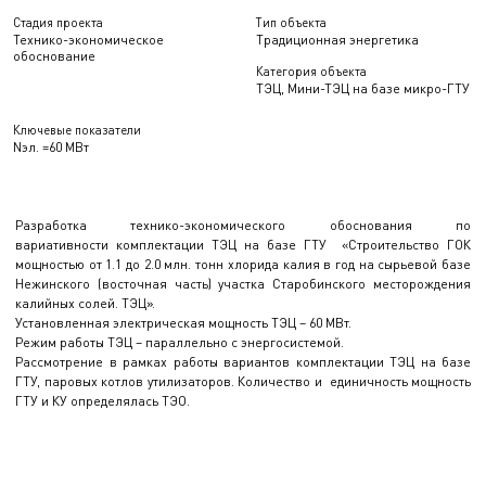
Стадия проекта
Тип объекта
Технико-экономическое
Традиционная энергетика
обоснование
Категория объекта
ТЭЦ, Мини-ТЭЦ на базе микро-ГТУ
Ключевые показатели
Nэл. =60 МВт
Разработка технико-экономического обоснования по
вариативности комплектации ТЭЦ на базе ГТУ «Строительство ГОК
мощностью от 1.1 до 2.0 млн. тонн хлорида калия в год на сырьевой базе
Нежинского (восточная часть) участка Старобинского месторождения
калийных солей. ТЭЦ».
Установленная электрическая мощность ТЭЦ – 60 МВт.
Режим работы ТЭЦ – параллельно с энергосистемой.
Рассмотрение в рамках работы вариантов комплектации ТЭЦ на базе
ГТУ, паровых котлов утилизаторов. Количество и единичность мощность
ГТУ и КУ определялась ТЭО.