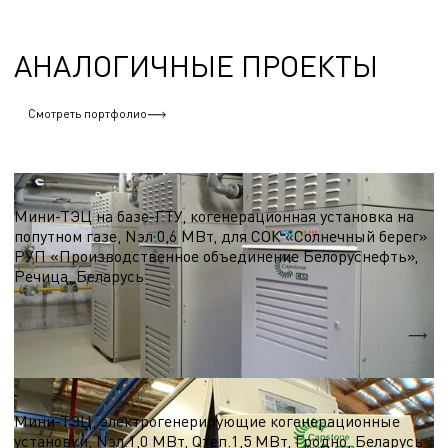
АНАЛОГИЧНЫЕ ПРОЕКТЫ
Смотреть портфолио
ТЭЦ, Мини-ТЭЦ на базе микро-ГТУ
Мини-ТЭЦ на базе-ГТУ, когенерационная установка на
попутном газе, Nэл.0,6 МВт, для СОК «Солнечный берег»
РУП «Производственное объединение Белоруснефть»,
Речица, Беларусь
Nэл.
0,6 МВт
Qтеп.
0,8 МВт
ТЭЦ, Мини-ТЭЦ на базе микро-ГТУ
Мини-ТЭЦ, электрогенерирующие когенерационные
установки, Nэл.1,0 МВт, Qтеп.1,5 МВт, Гродно, Беларусь