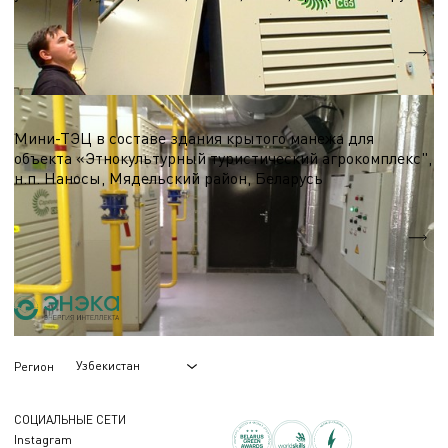
Nэл.
1,0 МВт
Qтеп.
1,5 МВт
ТЭЦ, Мини-ТЭЦ на базе микро-ГТУ
Мини-ТЭЦ в составе здания крытого манежа для
объекта «Этнокультурный туристический агрокомплекс",
н.п. Наносы, Мядельский район, Беларусь
Nэл.
0,1 МВт
Qтеп.
0,3 МВт
Узбекистан
Регион
СОЦИАЛЬНЫЕ СЕТИ
Instagram