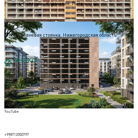
Россия, Беларусь, Казахстан, Литва
S - 13 735
Паркинги
Многоуровневая стоянка, Нижегородская область
S - 30 000 м.кв.
Узбекистан
Регион
СОЦИАЛЬНЫЕ СЕТИ
Instagram
Linkedin
YouTube
+998712050797