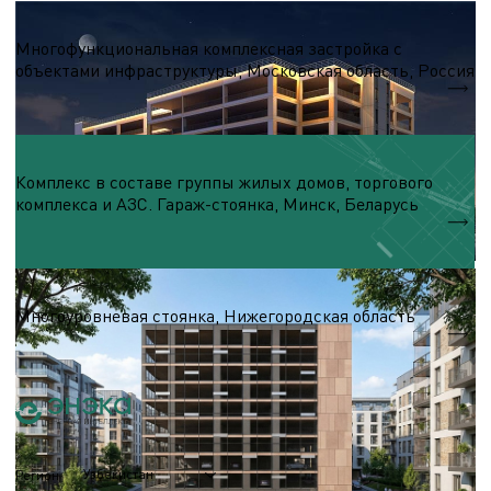
Паркинги
Многофункциональная комплексная застройка с
объектами инфраструктуры, Московская область, Россия
S - 12 000 м.кв.
Паркинги
Комплекс в составе группы жилых домов, торгового
комплекса и АЗС. Гараж-стоянка, Минск, Беларусь
400 м/м
Паркинги
Многоуровневая стоянка, Нижегородская область
S - 30 000 м.кв.
Узбекистан
Регион