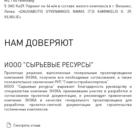
№2.1 по генплану.
5. ЗАО Ka29: Паркинг на 64 м/м в составе жилого комплекса в г. Вильнюс,
Литва: «DAUGIABUTIS GYVENAMASIS NAMAS (7.3) KAMINKELIO G. 29,
VILNIUJE».
НАМ ДОВЕРЯЮТ
ИООО "СЫРЬЕВЫЕ РЕСУРСЫ"
Проектные решения, выполненные генеральным проектировщиком
компанией ЭНЭКА, получили все необходимые согласования, а также
положительное заключение РУП "Главгосстройэкспертиза".
ИООО "Сырьевые ресурсы" выражает благодарность руководству и
специалистам компании ЭНЭКА, принимавшим участие в разработке и
согласовании проектной документации, и рекомендует привлечение
компании ЭНЭКА в качестве генерального проектировщика для
разработки проектно-сметной документации для строительства
гостиничных комплексов.
Смотреть отзыв