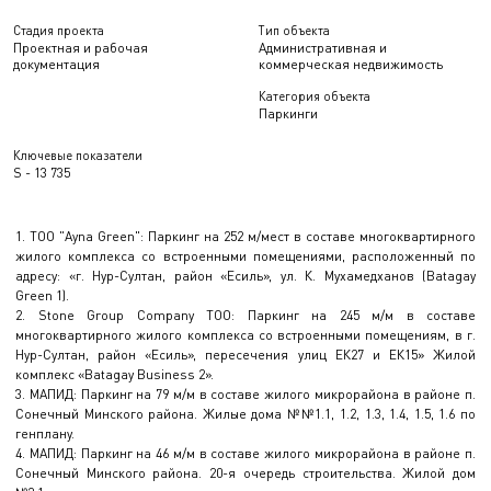
Стадия проекта
Тип объекта
Проектная и рабочая
Административная и
документация
коммерческая недвижимость
Категория объекта
Паркинги
Ключевые показатели
S - 13 735
1. ТОО "Ayna Green": Паркинг на 252 м/мест в составе многоквартирного
жилого комплекса со встроенными помещениями, расположенный по
адресу: «г. Нур-Султан, район «Есиль», ул. К. Мухамедханов (Batagay
Green 1).
2. Stone Group Company TOO: Паркинг на 245 м/м в составе
многоквартирного жилого комплекса со встроенными помещениям, в г.
Нур-Султан, район «Есиль», пересечения улиц ЕК27 и ЕК15» Жилой
комплекс «Batagay Business 2».
3. МАПИД: Паркинг на 79 м/м в составе жилого микрорайона в районе п.
Сонечный Минского района. Жилые дома №№1.1, 1.2, 1.3, 1.4, 1.5, 1.6 по
генплану.
4. МАПИД: Паркинг на 46 м/м в составе жилого микрорайона в районе п.
Сонечный Минского района. 20-я очередь строительства. Жилой дом