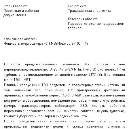
Стадия проекта
Тип объекта
Проектная и рабочая
Традиционная энергетика
документация
Категория объекта
Паровые котельные на древесном
топливе
Ключевые показатели
Мощность энергоцентра =7.1 МВт
Мощность=100 тп/ч
Проектом предусматривалась установка 4-х паровых котлов
паропроизводительностью D=25 т/ч, p=3,9 МПа, t=440
С с установкой 1-й
0
турбины с противодавлением активной мощности 7177 кВт. Вид топлива
мини-ТЭЦ – МВТ.
Главный корпус мини-ТЭЦ разделен на характерные отсеки: котельный
зал, машинный зал, помещение ПТУ, пристроенный трехэтажный
административно-бытовой корпус (АБК). В АБК размещаются помещения
для ремонта оборудования, помещение распределительного устройства,
камеры трансформаторов, лаборатория ХВО, комнаты рабочего
персонала энергоцентра, лестничные клетки, санитарные узлы, душевые,
комнаты уборного инвентаря и складские комнаты.
Проект предусматривает установку транспортеров щепы со всего
производства, подвижных полов и склада хранения топлива с