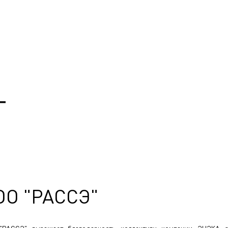
Т
ОО "РАССЭ"