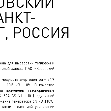
РОВСКИЙ
АНКТ-
Г, РОССИЯ
чена для выработки тепловой и
ителей завода ПАО «Кировский
 мощность энергоцентра – 24,9
а – 10,5 кВ ±10%. В качестве
ния применены газопоршневые
S 624 GS-N.L (H01) единичной
жение генератора 6,3 кВ ±10%,
ставки с системой утилизации