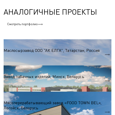
АНАЛОГИЧНЫЕ ПРОЕКТЫ
Смотреть портфолио
Пищевая промышленность
Маслосырзавод ООО "АК ЕЛГА", Татарстан, Россия
S = 11 400 м.кв.
Пищевая промышленность
Завод табачных изделий, Минск, Беларусь
S = 6 000 м.кв.
Пищевая промышленность
Мясоперерабатывающий завод «FOOD TOWN BEL»,
Логойск, Беларусь
S = 3 800 м.кв.