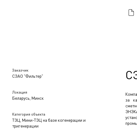
Заказчик
С
СЗАО "Фильтер"
Локация
Компа
Беларусь, Минск
за ка
сметн
ЭНЭКА
Категория объекта
устан
ТЭЦ, Мини-ТЭЦ на базе когенерации и
промы
тригенерации