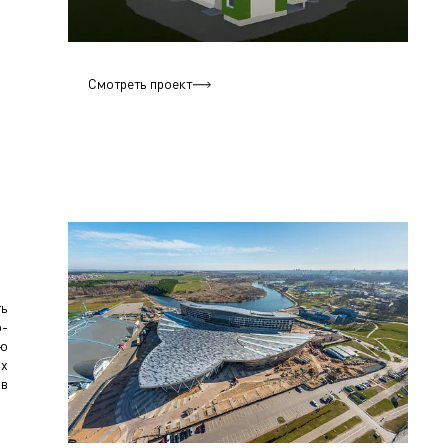
Смотреть проект
ть
о-
ию
ых
ов