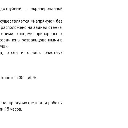
дотрубный, с экранированной
осуществляется «напрямую» без
 расположено на задней стенке.
ижними концами приварены к
 соединены развальцованными в
чок.
а, отсев и осадок очистных
жностью 35 – 60%.
сева предусмотреть для работы
и 15 часов.