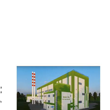
за
за
щь