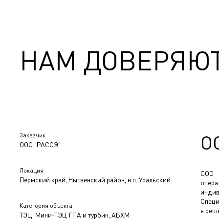
НАМ ДОВЕРЯЮ
Заказчик
О
ООО "РАССЭ"
Локация
ООО 
Пермский край, Нытвенский район, н.п. Уральский
опера
индив
Специ
Категория объекта
в реш
ТЭЦ, Мини-ТЭЦ ГПА и турбин, АБХМ