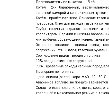
Производительность котла – 15 т/ч.
Котёл 2-х барабанный, вертикально-во
топочной камерой и конвективным пучком.
Котёл - пролётного типа. Движение газов 
поворотов. Окно для выхода газов из котла
Трубы топочных экранов верхними и н
коллекторам. Верхний и нижний барабаны
них трубами, образующими конвективный пу
Основное топливо: опилки, щепа, кор
сооружений РУП «Завод газетной бумаги».
Соотношение видов твердого топлива:
10% осадка очистных сооружений.
90% древесные отходы хвойных пород вла
Пропорция по топливу.
щепа: опилки (отсев): кора = 60 : 10 : 30 %.
Аварийное топливо: не предусматривается.
Склад топлива для опилок, щепы, коры, от
котельной в максимальном режиме в течени