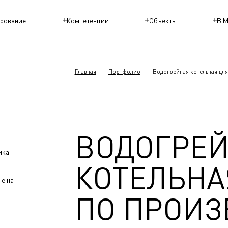
рование
Компетенции
Объекты
BI
Главная
Портфолио
Водогрейная котельная для
ВОДОГРЕ
ика
КОТЕЛЬНА
е на
ПО ПРОИЗ