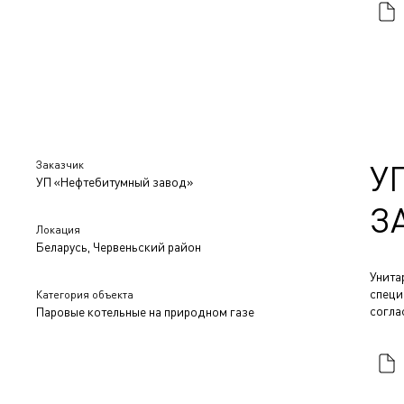
Заказчик
У
УП «Нефтебитумный завод»
З
Локация
Беларусь, Червеньский район
Унита
специ
Категория объекта
согла
Паровые котельные на природном газе