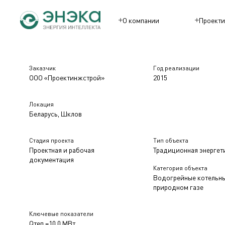
О компании
Проекти
Заказчик
Год реализации
ООО «Проектинжстрой»
2015
Локация
Беларусь, Шклов
Стадия проекта
Тип объекта
Проектная и рабочая
Традиционная энергет
документация
Категория объекта
Водогрейные котельны
природном газе
Ключевые показатели
Qтеп.=10,0 МВт