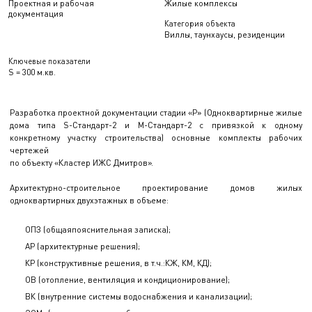
Проектная и рабочая
Жилые комплексы
документация
Категория объекта
Виллы, таунхаусы, резиденции
Ключевые показатели
S = 300 м.кв.
Разработка проектной документации стадии «Р» (Одноквартирные жилые
дома типа S-Стандарт-2 и М-Стандарт-2 с привязкой к одному
конкретному участку строительства) основные комплекты рабочих
чертежей
по объекту «Кластер ИЖС Дмитров».
Архитектурно-строительное проектирование домов жилых
одноквартирных двухэтажных в объеме:
ОПЗ (общаяпояснительная записка);
АР (архитектурные решения);
КР (конструктивные решения, в т.ч.:КЖ, КМ, КД);
ОВ (отопление, вентиляция и кондиционирование);
ВК (внутренние системы водоснабжения и канализации);