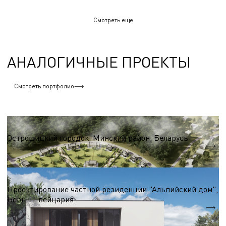
Смотреть еще
АНАЛОГИЧНЫЕ ПРОЕКТЫ
Смотреть портфолио
Виллы, таунхаусы, резиденции
Острошицкий городок, Минский район, Беларусь
S = 40 000 м.кв.
Виллы, таунхаусы, резиденции
Проектирование частной резиденции "Альпийский дом",
Берн, Швейцария
S = 335,8 м.кв.