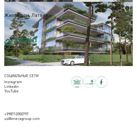
Виллы, таунхаусы, резиденции
Жилой дом, Латвия
S = 2 300 м.кв.
Узбекистан
Регион
СОЦИАЛЬНЫЕ СЕТИ
Instagram
Linkedin
YouTube
+998712050797
uz@enecagroup.com