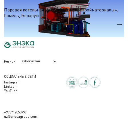
Паровые котельные на природном газе
Паровая котельная для ОАО«Гомельстройматериалы»,
Гомель, Беларусь
Производительность
7,83т/ч
Узбекистан
Регион
СОЦИАЛЬНЫЕ СЕТИ
Instagram
Linkedin
YouTube
+998712050797
uz@enecagroup.com