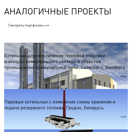
АНАЛОГИЧНЫЕ ПРОЕКТЫ
Смотреть портфолио
Паровые котельные на природном газе
Котельная для обеспечения тепловой энергией
жилищно-коммунального сектора и объектов
промышленно-коммунальной зоны, Солигорск, Беларусь
Установленная мощность
134 МВт
Паровые котельные на природном газе
Паровые котельные с изменение схемы хранения и
подачи резервного топлива, Гродно, Беларусь
Суммарная мощность
50 МВт.