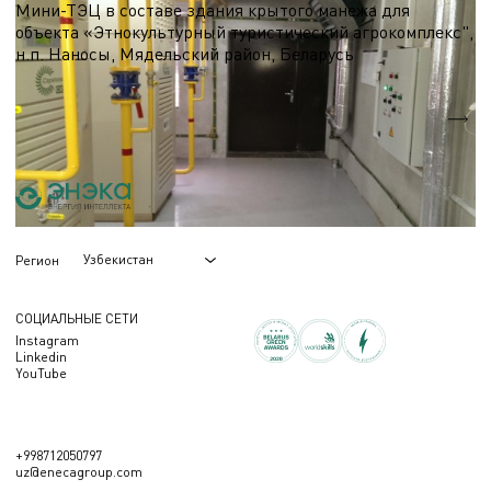
Мини-ТЭЦ в составе здания крытого манежа для
объекта «Этнокультурный туристический агрокомплекс",
н.п. Наносы, Мядельский район, Беларусь
Nэл.
0,1 МВт
Qтеп.
0,3 МВт
Узбекистан
Регион
СОЦИАЛЬНЫЕ СЕТИ
Instagram
Linkedin
YouTube
+998712050797
uz@enecagroup.com