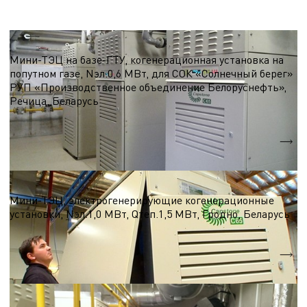
ТЭЦ, Мини-ТЭЦ на базе микро-ГТУ
Мини-ТЭЦ на базе-ГТУ, когенерационная установка на
попутном газе, Nэл.0,6 МВт, для СОК «Солнечный берег»
РУП «Производственное объединение Белоруснефть»,
Речица, Беларусь
Nэл.
0,6 МВт
Qтеп.
0,8 МВт
ТЭЦ, Мини-ТЭЦ на базе микро-ГТУ
Мини-ТЭЦ, электрогенерирующие когенерационные
установки, Nэл.1,0 МВт, Qтеп.1,5 МВт, Гродно, Беларусь
Nэл.
1,0 МВт
Qтеп.
1,5 МВт
ТЭЦ, Мини-ТЭЦ на базе микро-ГТУ