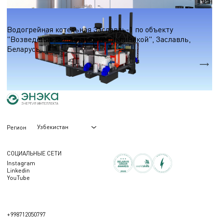
Водогрейные котельные на природном газе
Водогрейная котельная Заславль-1 по объекту
"Возведение больницы с поликлиникой", Заславль,
Беларусь
Qтеп.
30,9 МВт.
Узбекистан
Регион
СОЦИАЛЬНЫЕ СЕТИ
Instagram
Linkedin
YouTube
+998712050797