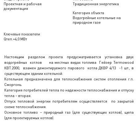
Проектная и рабочая
Традиционная энергетика
документация
Категория объекта
Водогрейные котельные на
природном газе
Ключевые показатели
Qтеп.=4,0 МВт
Настоящим разделом проекта предусматривается установка двух
водогрейных котлов на местных видах топлива Гейзер Termowood
КВТ.2000, взамен демонтируемого парового котла ДКВР 4/13 -1 шт., в
существующем здании котельной.
Котельная предназначена для теплоснабжения систем отопления г.п.
Сморгонь.
Категория потребителей тепла по надежности теплоснабжения и отпуску
тепла – вторая.
Отпуск тепловой энергии потребителям осуществляется по закрытой
схеме теплоснабжения.
Основное топливо – природный газ (для существующих котлов), щепа
(для проектируемых котлов).