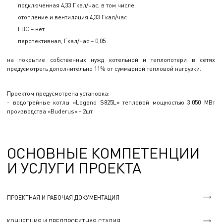
подключенная 4,33 Гкал/час, в том числе:
отопление и вентиляция 4,33 Гкал/час
ГВС – нет.
перспективная, Гкал/час – 0,05 .
на покрытие собственных нужд котельной и теплопотери в сетях
предусмотреть дополнительно 11% от суммарной тепловой нагрузки.
Проектом предусмотрена установка:
- водогрейные котлы «Logano S825L» тепловой мощностью 3,050 МВт
производства «Buderus» - 2шт.
ОСНОВНЫЕ КОМПЕТЕНЦИИ
И УСЛУГИ ПРОЕКТА
ПРОЕКТНАЯ И РАБОЧАЯ ДОКУМЕНТАЦИЯ
КОНЦЕПЦИЯ И ПРЕДПРОЕКТНАЯ СТАДИЯ