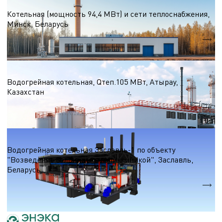
Водогрейные котельные на природном газе
Котельная (мощность 94,4 МВт) и сети теплоснабжения,
Минск, Беларусь
Qтеп.
94,4 МВт
Водогрейные котельные на природном газе
Водогрейная котельная, Qтеп.105 МВт, Атырау,
Казахстан
Qтеп.
105 МВт
Водогрейные котельные на природном газе
Водогрейная котельная Заславль-1 по объекту
"Возведение больницы с поликлиникой", Заславль,
Беларусь
Qтеп.
30,9 МВт.