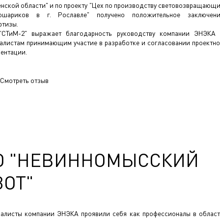
нской области" и по проекту "Цех по производству световозвращающ
лошариков в г. Рославле" получено положительное заключен
ртизы.
"СТиМ-2" выражает благодарность руководству компании ЭНЭКА
алистам принимающим участие в разработке и согласовании проектн
ентации.
Смотреть отзыв
О "НЕВИННОМЫССКИЙ
ЗОТ"
алисты компании ЭНЭКА проявили себя как профессионалы в облас