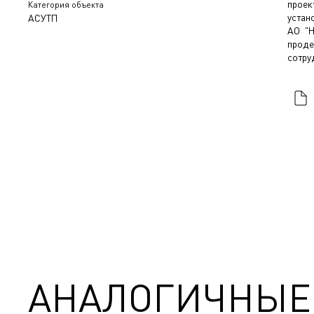
проек
Категория объекта
устан
АСУТП
АО "Н
прод
сотру
АНАЛОГИЧНЫЕ