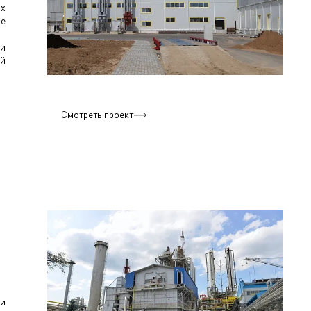
их
ие
 и
ой
Смотреть проект
ти