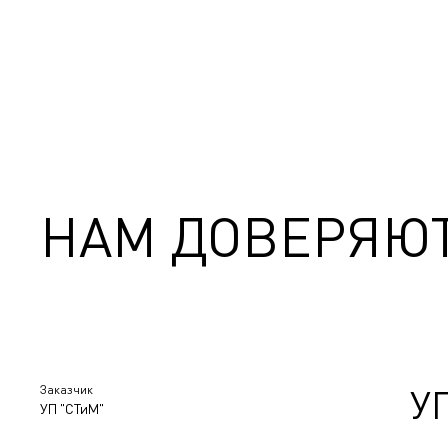
НАМ ДОВЕРЯЮ
Заказчик
У
УП "СТиМ"