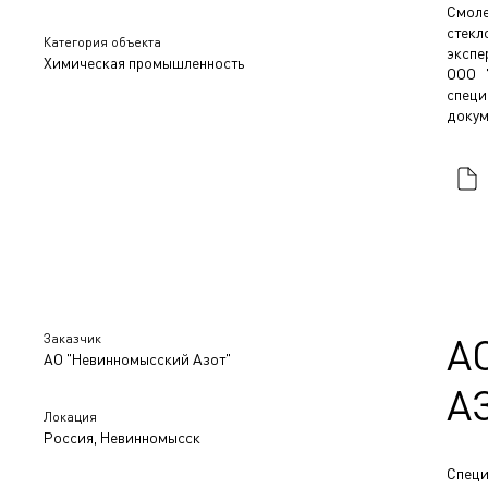
Смоле
стек
Категория объекта
экспе
Химическая промышленность
ООО 
специ
докум
Заказчик
А
АО "Невинномысский Азот"
А
Локация
Россия, Невинномысск
Специ