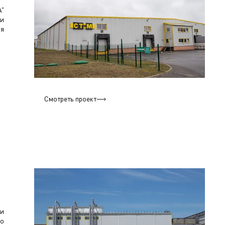
А"
ии
ля
Смотреть проект
и
по