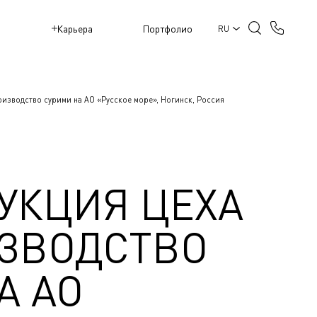
M
Карьера
Портфолио
RU
оизводство сурими на АО «Русское море», Ногинск, Россия
УКЦИЯ ЦЕХА
ЗВОДСТВО
А АО