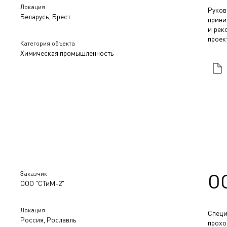
Локация
Руко
Беларусь, Брест
прини
и рек
проек
Категория объекта
Химическая промышленность
Заказчик
О
ООО "СТиМ-2"
Локация
Спец
Россия, Рославль
прохо