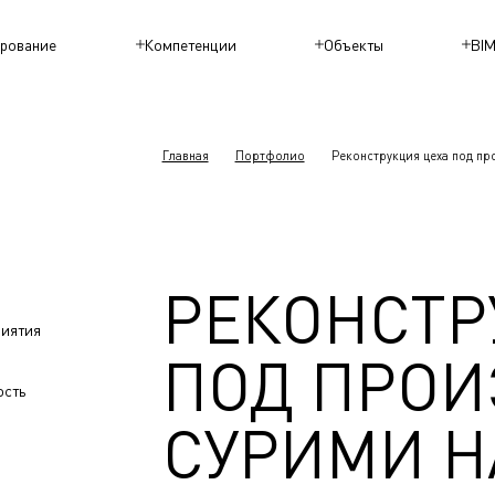
рование
Компетенции
Объекты
BI
Главная
Портфолио
Реконструкция цеха под пр
РЕКОНСТР
иятия
ПОД ПРОИ
ость
СУРИМИ Н