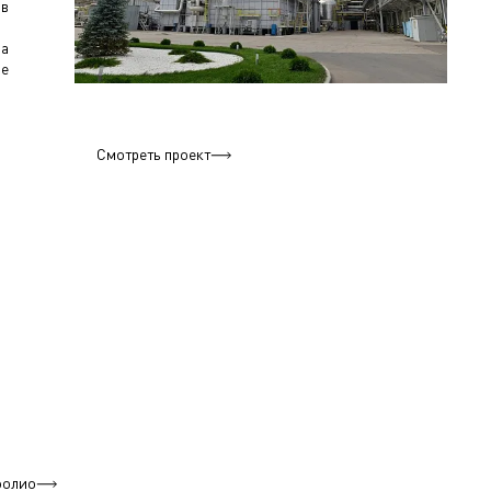
 в
за
е
Смотреть проект
фолио