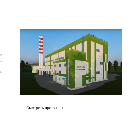
за
за
щь
Смотреть проект