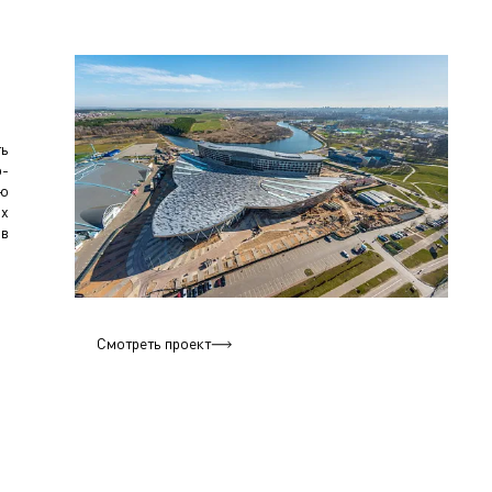
ть
о-
ию
ых
ов
Смотреть проект