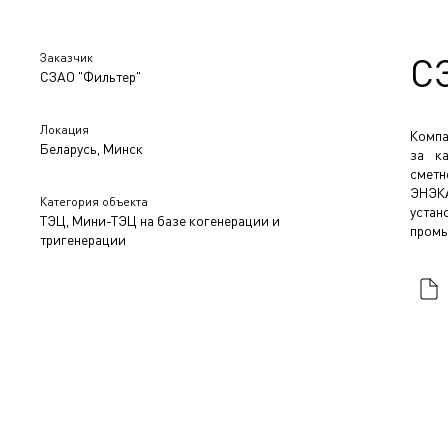
Заказчик
С
СЗАО "Фильтер"
Локация
Компа
Беларусь, Минск
за ка
сметн
ЭНЭКА
Категория объекта
устан
ТЭЦ, Мини-ТЭЦ на базе когенерации и
промы
тригенерации