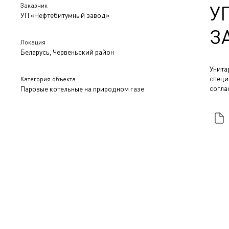
Заказчик
У
УП «Нефтебитумный завод»
З
Локация
Беларусь, Червеньский район
Унита
специ
Категория объекта
согла
Паровые котельные на природном газе