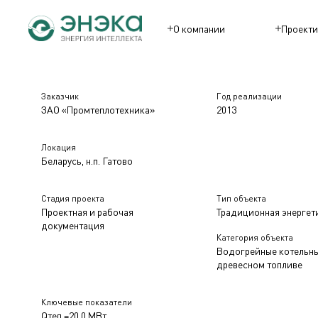
О компании
Проекти
Заказчик
Год реализации
ЗАО «Промтеплотехника»
2013
Локация
Беларусь, н.п. Гатово
Стадия проекта
Тип объекта
Проектная и рабочая
Традиционная энергет
документация
Категория объекта
Водогрейные котельны
древесном топливе
Ключевые показатели
Qтеп.=20,0 МВт