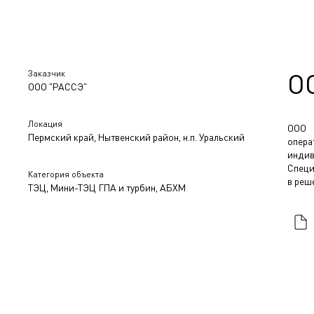
Заказчик
О
ООО "РАССЭ"
Локация
ООО 
Пермский край, Нытвенский район, н.п. Уральский
опера
индив
Специ
Категория объекта
в реш
ТЭЦ, Мини-ТЭЦ ГПА и турбин, АБХМ