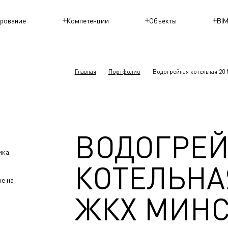
рование
Компетенции
Объекты
BI
Главная
Портфолио
Водогрейная котельная 20 
ВОДОГРЕ
ика
КОТЕЛЬНА
е на
ЖКХ МИНС