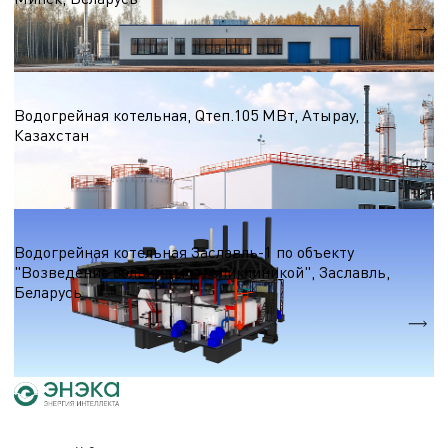
Qтеп.
94,4 МВт
Водогрейные котельные на природном газе
Водогрейная котельная, Qтеп.105 МВт, Атырау,
Казахстан
Qтеп.
105 МВт
Водогрейные котельные на природном газе
Водогрейная котельная Заславль-1 по объекту
"Возведение больницы с поликлиникой", Заславль,
Беларусь
Qтеп.
30,9 МВт.