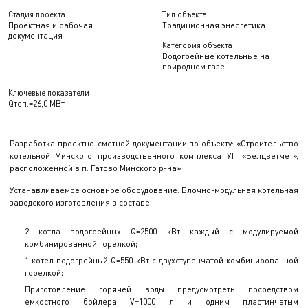
Стадия проекта
Тип объекта
Проектная и рабочая
Традиционная энергетика
документация
Категория объекта
Водогрейные котельные на
природном газе
Ключевые показатели
Qтеп.=26,0 МВт
Разработка проектно-сметной документации по объекту: «Строительство
котельной Минского производственного комплекса УП «Белцветмет»,
расположенной в п. Гатово Минского р-на».
Устанавливаемое основное оборудование. Блочно-модульная котельная
заводского изготовления в составе:
2 котла водогрейных Q=2500 кВт каждый с модулируемой
комбинированной горелкой;
1 котел водогрейный Q=550 кВт с двухступенчатой комбинированной
горелкой;
Приготовление горячей воды предусмотреть посредством
емкостного бойлера V=1000 л и одним пластинчатым