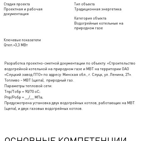
Стадия проекта
Тип объекта
Проектная и рабочая
Традиционная энергетика
документация
Категория объекта
Водогрейные котельные на
природном газе
Ключевые показатели
Qтеп.=3,3 МВт
Разработка проектно-сметной документации по объекту: «Строительство
водогрейной котельной на природном газе и МВТ на территории ОАО
«Слуцкий завод ПТО» по адресу: Минская обл., г. Слуцк, ул. Ленина, 27».
Топливо – МВТ (щепа), природный газ.
Параметры тепловой сети:
Tпр/Tобр = 90/70 оС;
Pпр/Pобр = __/__ МПа;
Предусмотрена установка двух водогрейных котлов, работающих на МВТ
(щепа), и двух газовых водогрейных котлов.
ОСНОВНЫЕ КОМПЕТЕНЦИИ