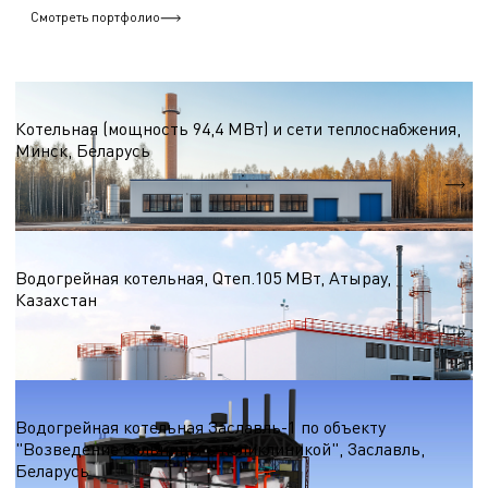
Смотреть портфолио
Водогрейные котельные на природном газе
Котельная (мощность 94,4 МВт) и сети теплоснабжения,
Минск, Беларусь
Qтеп.
94,4 МВт
Водогрейные котельные на природном газе
Водогрейная котельная, Qтеп.105 МВт, Атырау,
Казахстан
Qтеп.
105 МВт
Водогрейные котельные на природном газе
Водогрейная котельная Заславль-1 по объекту
"Возведение больницы с поликлиникой", Заславль,
Беларусь