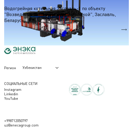
Водогрейные котельные на природном газе
Водогрейная котельная Заславль-1 по объекту
"Возведение больницы с поликлиникой", Заславль,
Беларусь
Qтеп.
30,9 МВт.
Узбекистан
Регион
СОЦИАЛЬНЫЕ СЕТИ
Instagram
Linkedin
YouTube
+998712050797
uz@enecagroup.com