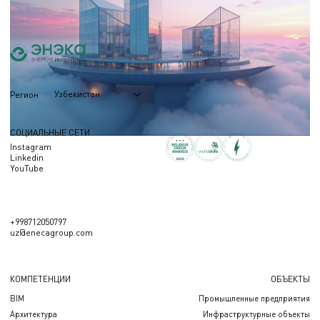
26.12.2024
управлять проектами. Узнайте, что правда, а что миф в использовании BIM!
Узбекистан
Регион
СОЦИАЛЬНЫЕ СЕТИ
Instagram
Linkedin
YouTube
+998712050797
uz@enecagroup.com
КОМПЕТЕНЦИИ
ОБЪЕКТЫ
BIM
Промышленные предприятия
Архитектура
Инфраструктурные объекты