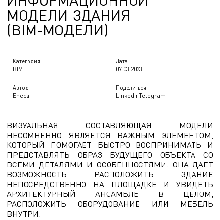
И
Н
Ф
О
Р
М
А
Ц
И
О
Н
Н
О
Й
М
О
Д
Е
Л
И
З
Д
А
Н
И
Я
(
B
I
M
-
М
О
Д
Е
Л
И
)
Категория
Дата
BIM
07.03.2023
Автор
Поделиться
Eneca
LinkedIn
Telegram
ВИЗУАЛЬНАЯ СОСТАВЛЯЮЩАЯ МОДЕЛИ
НЕСОМНЕННО ЯВЛЯЕТСЯ ВАЖНЫМ ЭЛЕМЕНТОМ,
КОТОРЫЙ ПОМОГАЕТ БЫСТРО ВОСПРИНИМАТЬ И
ПРЕДСТАВЛЯТЬ ОБРАЗ БУДУЩЕГО ОБЪЕКТА СО
ВСЕМИ ДЕТАЛЯМИ И ОСОБЕННОСТЯМИ. ОНА ДАЕТ
ВОЗМОЖНОСТЬ РАСПОЛОЖИТЬ ЗДАНИЕ
НЕПОСРЕДСТВЕННО НА ПЛОЩАДКЕ И УВИДЕТЬ
АРХИТЕКТУРНЫЙ АНСАМБЛЬ В ЦЕЛОМ,
РАСПОЛОЖИТЬ ОБОРУДОВАНИЕ ИЛИ МЕБЕЛЬ
ВНУТРИ.