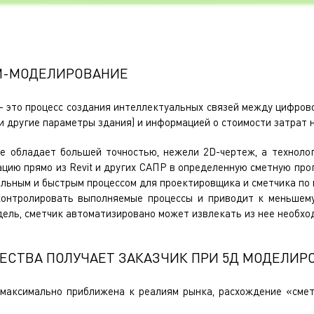
IM-МОДЕЛИРОВАНИЕ
- это процесс создания интеллектуальных связей между цифров
 другие параметры здания) и информацией о стоимости затрат н
 обладает большей точностью, нежели 2D-чертеж, а техноло
цию прямо из Revit и других САПР в определенную сметную про
альным и быстрым процессом для проектировщика и сметчика по 
контролировать выполняемые процессы и приводит к меньшему
дель, сметчик автоматизировано может извлекать из нее необх
ЕСТВА ПОЛУЧАЕТ ЗАКАЗЧИК ПРИ 5Д МОДЕЛИР
 максимально приближена к реалиям рынка, расхождение «сме