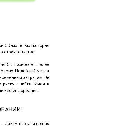
ой 3D-моделью (которая
а строительство.
гия 5D позволяет далее
грамму. Подобный метод
временным затратам. Он
 риску ошибки. Имея в
одимую информацию.
ОВАНИИ:
та-факт» незначительно