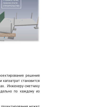
роектирования решения
ки капзатрат становится
ах. Инженеру-сметчику
тдельно по каждому из
к проектирования может