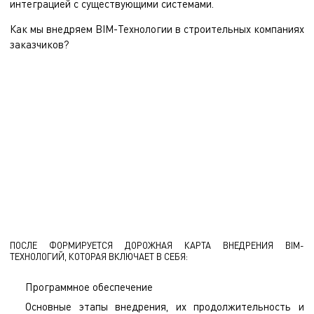
интеграцией с существующими системами.
Как мы внедряем BIM-Технологии в строительных компаниях
заказчиков?
На начальном этапе специалисты ЭНЭКА проводят анализ
текущего использования BIM-Технологий у заказчика, определяя
основные потребности и возможности бизнес-процессов для
внедрения BIM-Технологий. Организовываются встречи с
ключевыми представителями, принимающими участие в
использовании BIM для управления и организации строительства.
В каждом звене определяются трудности и пожелания
специалистов для оптимизации работы.
ПОСЛЕ ФОРМИРУЕТСЯ ДОРОЖНАЯ КАРТА ВНЕДРЕНИЯ BIM-
ТЕХНОЛОГИЙ, КОТОРАЯ ВКЛЮЧАЕТ В СЕБЯ:
Программное обеспечение
Основные этапы внедрения, их продолжительность и