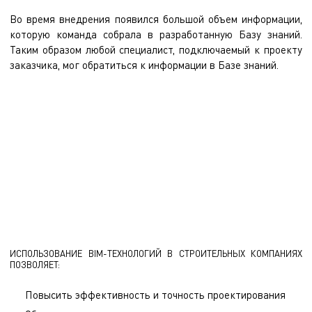
Во время внедрения появился большой объем информации,
которую команда собрала в разработанную
Базу знаний
.
Таким образом любой специалист, подключаемый к проекту
заказчика, мог обратиться к информации в Базе знаний.
В результате заказчик смог сократить время на реализацию
проекта (от проектирования до начала эксплуатации) на 20%,
снизить затраты на 15%. А достигнуть таких показателей удалось
за счет использования информационной модели в управлении
временем и расписанием, своевременном выявлении конфликтов,
управлении финансами проекта и прогнозировании затрат на всех
этапах проекта.
ИСПОЛЬЗОВАНИЕ BIM-ТЕХНОЛОГИЙ В СТРОИТЕЛЬНЫХ КОМПАНИЯХ
ПОЗВОЛЯЕТ:
Повысить эффективность и точность проектирования