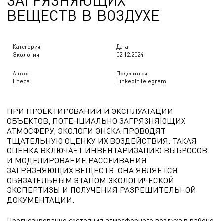
З
А
Г
Р
Я
З
Н
Я
Ю
Щ
И
Х
В
Е
Щ
Е
С
Т
В
В
В
О
З
Д
У
Х
Е
Категория
Дата
Экология
02.12.2024
Автор
Поделиться
Eneca
LinkedIn
Telegram
ПРИ ПРОЕКТИРОВАНИИ И ЭКСПЛУАТАЦИИ
ОБЪЕКТОВ, ПОТЕНЦИАЛЬНО ЗАГРЯЗНЯЮЩИХ
АТМОСФЕРУ, ЭКОЛОГИ ЭНЭКА ПРОВОДЯТ
ТЩАТЕЛЬНУЮ ОЦЕНКУ ИХ ВОЗДЕЙСТВИЯ. ТАКАЯ
ОЦЕНКА ВКЛЮЧАЕТ ИНВЕНТАРИЗАЦИЮ ВЫБРОСОВ
И МОДЕЛИРОВАНИЕ РАССЕИВАНИЯ
ЗАГРЯЗНЯЮЩИХ ВЕЩЕСТВ. ОНА ЯВЛЯЕТСЯ
ОБЯЗАТЕЛЬНЫМ ЭТАПОМ ЭКОЛОГИЧЕСКОЙ
ЭКСПЕРТИЗЫ И ПОЛУЧЕНИЯ РАЗРЕШИТЕЛЬНОЙ
ДОКУМЕНТАЦИИ.
Прогнозирование состояния атмосферного воздуха в районе