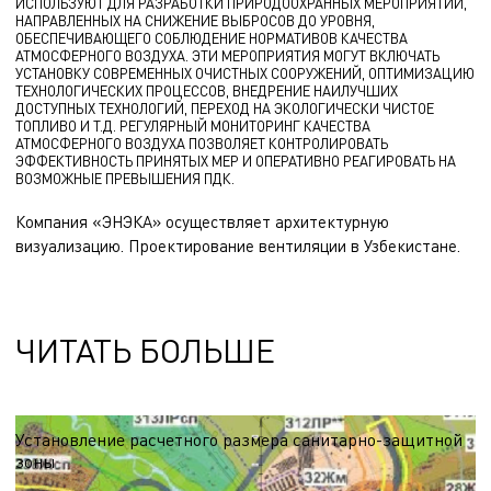
ИСПОЛЬЗУЮТ ДЛЯ РАЗРАБОТКИ ПРИРОДООХРАННЫХ МЕРОПРИЯТИЙ,
НАПРАВЛЕННЫХ НА СНИЖЕНИЕ ВЫБРОСОВ ДО УРОВНЯ,
ОБЕСПЕЧИВАЮЩЕГО СОБЛЮДЕНИЕ НОРМАТИВОВ КАЧЕСТВА
АТМОСФЕРНОГО ВОЗДУХА. ЭТИ МЕРОПРИЯТИЯ МОГУТ ВКЛЮЧАТЬ
УСТАНОВКУ СОВРЕМЕННЫХ ОЧИСТНЫХ СООРУЖЕНИЙ, ОПТИМИЗАЦИЮ
ТЕХНОЛОГИЧЕСКИХ ПРОЦЕССОВ, ВНЕДРЕНИЕ НАИЛУЧШИХ
ДОСТУПНЫХ ТЕХНОЛОГИЙ, ПЕРЕХОД НА ЭКОЛОГИЧЕСКИ ЧИСТОЕ
ТОПЛИВО И Т.Д. РЕГУЛЯРНЫЙ МОНИТОРИНГ КАЧЕСТВА
АТМОСФЕРНОГО ВОЗДУХА ПОЗВОЛЯЕТ КОНТРОЛИРОВАТЬ
ЭФФЕКТИВНОСТЬ ПРИНЯТЫХ МЕР И ОПЕРАТИВНО РЕАГИРОВАТЬ НА
ВОЗМОЖНЫЕ ПРЕВЫШЕНИЯ ПДК.
Компания «ЭНЭКА» осуществляет
архитектурную
визуализацию
.
Проектирование вентиляции
в Узбекистане.
ЧИТАТЬ БОЛЬШЕ
Установление расчетного размера санитарно-защитной
зоны
Санитарно-защитная зона является буферной территорией,