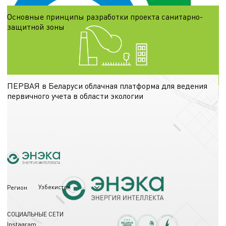
Основные принципы разработки проекта санитарно-
защитной зоны
Под понятием «санитарно-защитная зона» имеется в виду территория с
особым режимом использования, размер которой обеспечивает достаточный
уровень безопасности здоровья населения от вредного воздействия
18.10.2024
ПЕРВАЯ в Беларуси облачная платформа для ведения
первичного учета в области экологии
Функционал "Биржи" предоставляет предприятиям возможность сокращать
расходы на переработку отходов и получать дополнительный доход за счёт
продажи вторичных материальных ресурсов (ВМР).
08.07.2024
Узбекистан
Регион
СОЦИАЛЬНЫЕ СЕТИ
Instagram