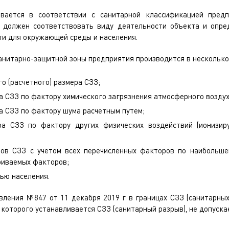
вается в соответствии с санитарной классификацией предп
 должен соответствовать виду деятельности объекта и опре
ти для окружающей среды и населения.
анитарно-защитной зоны предприятия производится в несколько
о (расчетного) размера СЗЗ;
 СЗЗ по фактору химического загрязнения атмосферного воздух
а СЗЗ по фактору шума расчетным путем;
ра СЗЗ по фактору других физических воздействий (ионизир
ов СЗЗ с учетом всех перечисленных факторов по наибольше
риваемых факторов;
ью населения.
вления №847 от 11 декабря 2019 г в границах СЗЗ (санитарных
 которого устанавливается СЗЗ (санитарный разрыв), не допуск