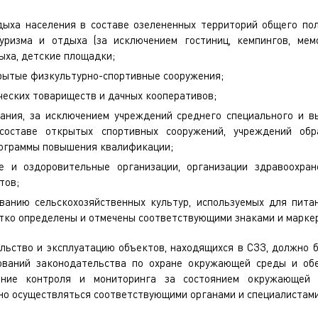
дыха населения в составе озелененных территорий общего по
уризма и отдыха (за исключением гостиниц, кемпингов, мем
ыха, детские площадки;
рытые физкультурно-спортивные сооружения;
ческих товариществ и дачных кооперативов;
ания, за исключением учреждений среднего специального и в
оставе открытых спортивных сооружений, учреждений обра
ограммы повышения квалификации;
е и оздоровительные организации, организации здравоохран
тов;
анию сельскохозяйственных культур, используемых для пита
тко определены и отмечены соответствующими знаками и марке
льство и эксплуатацию объектов, находящихся в СЗЗ, должно 
ований законодательства по охране окружающей среды и обе
ление контроля и мониторинга за состоянием окружающей
но осуществляться соответствующими органами и специалистами