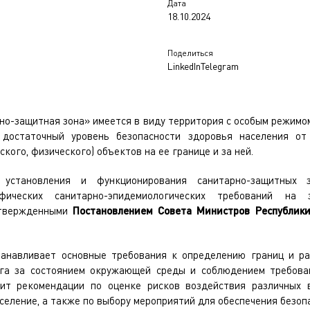
Дата
18.10.2024
Поделиться
LinkedIn
Telegram
но-защитная зона» имеется в виду территория с особым режимом
 достаточный уровень безопасности здоровья населения от
ского, физического) объектов на ее границе и за ней.
установления и функционирования санитарно-защитных 
фических санитарно-эпидемиологических требований на
утвержденными
Постановлением Совета Министров Республик
танавливает основные требования к определению границ и ра
га за состоянием окружающей среды и соблюдением требован
ит рекомендации по оценке рисков воздействия различных 
еление, а также по выбору мероприятий для обеспечения безопа