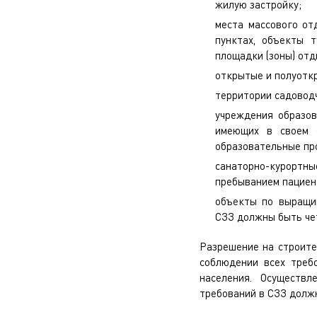
жилую застройку;
места массового от
пунктах, объекты т
площадки (зоны) отд
открытые и полуотк
территории садовод
учреждения образов
имеющих в своем с
образовательные пр
санаторно-курортны
пребыванием пациен
объекты по выращив
СЗЗ должны быть че
Разрешение на строите
соблюдении всех треб
населения. Осуществ
требований в СЗЗ долж