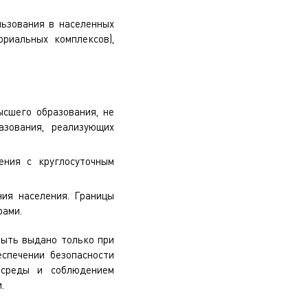
льзования в населенных
ориальных комплексов),
ысшего образования, не
зования, реализующих
ения с круглосуточным
ния населения. Границы
рами.
быть выдано только при
спечении безопасности
 среды и соблюдением
.