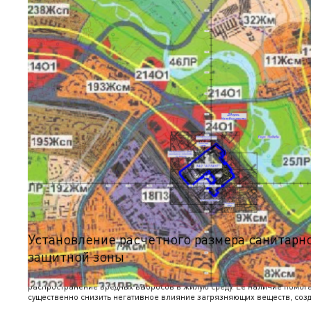
Установление расчетного размера санитарн
защитной зоны
Санитарно-защитная зона является буферной территорией, огранич
распространение вредных выбросов в жилую среду. Ее наличие помог
существенно снизить негативное влияние загрязняющих веществ, соз
благоприятные условия для проживания населения, находящегося поб