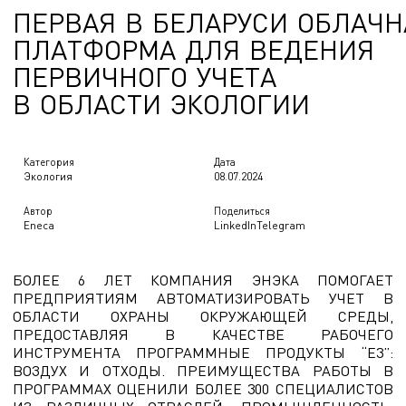
П
Е
Р
В
А
Я
В
Б
Е
Л
А
Р
У
С
И
О
Б
Л
А
Ч
Н
ПЕРВАЯ В БЕЛАРУСИ ОБЛ
П
Л
А
Т
Ф
О
Р
М
А
Д
Л
Я
В
Е
Д
Е
Н
И
Я
П
Е
Р
В
И
Ч
Н
О
Г
О
У
Ч
Е
Т
А
В
О
Б
Л
А
С
Т
И
Э
К
О
Л
О
Г
И
И
Категория
Дата
Экология
08.07.2024
Автор
Поделиться
Eneca
LinkedIn
Telegram
БОЛЕЕ 6 ЛЕТ КОМПАНИЯ ЭНЭКА ПОМОГАЕТ
ПРЕДПРИЯТИЯМ АВТОМАТИЗИРОВАТЬ УЧЕТ В
ОБЛАСТИ ОХРАНЫ ОКРУЖАЮЩЕЙ СРЕДЫ,
ПРЕДОСТАВЛЯЯ В КАЧЕСТВЕ РАБОЧЕГО
ИНСТРУМЕНТА ПРОГРАММНЫЕ ПРОДУКТЫ “Е3”:
ВОЗДУХ И ОТХОДЫ. ПРЕИМУЩЕСТВА РАБОТЫ В
ПРОГРАММАХ ОЦЕНИЛИ БОЛЕЕ 300 СПЕЦИАЛИСТОВ