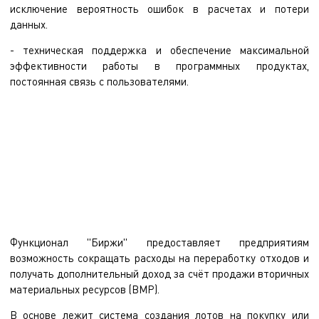
исключение вероятность ошибок в расчетах и потери
данных.
- техническая поддержка и обеспечение максимальной
эффективности работы в программных продуктах,
постоянная связь с пользователями.
Сокращения временных затрат на рутинные операции,
уменьшение издержек бизнеса. Новый модуль "Биржа по покупке/
продаже отходов производства (ВМР)" программы "Е3 Отходы"
посвящен именно этим целям.
Функционал "Биржи" предоставляет предприятиям
возможность сокращать расходы на переработку отходов и
получать дополнительный доход за счёт продажи вторичных
материальных ресурсов (ВМР).
В основе лежит система создания лотов на покупку или