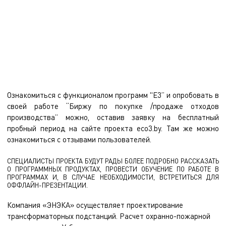
Цель создания «Биржи» - увеличение процента переработки
отходов, что соответствует принципам Национальной стратегии
развития экономики замкнутого цикла в Республике Беларусь до
2035 года.
Ознакомиться с функционалом программ "Е3” и опробовать в
своей работе “Биржу по покупке /продаже отходов
производства” можно, оставив заявку на бесплатный
пробный период на сайте проекта
eco3.by
. Там же можно
ознакомиться с отзывами пользователей.
СПЕЦИАЛИСТЫ ПРОЕКТА БУДУТ РАДЫ БОЛЕЕ ПОДРОБНО РАССКАЗАТЬ
О ПРОГРАММНЫХ ПРОДУКТАХ, ПРОВЕСТИ ОБУЧЕНИЕ ПО РАБОТЕ В
ПРОГРАММАХ И, В СЛУЧАЕ НЕОБХОДИМОСТИ, ВСТРЕТИТЬСЯ ДЛЯ
ОФФЛАЙН-ПРЕЗЕНТАЦИИ.
Компания «ЭНЭКА» осуществляет
проектирование
трансформаторных подстанций
.
Расчет охранно-пожарной