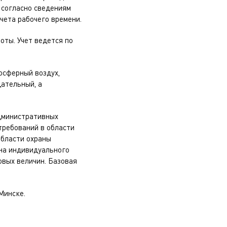
 согласно сведениям
чета рабочего времени.
оты. Учет ведется по
осферный воздух,
ательный, а
административных
требований в области
области охраны
на индивидуального
овых величин. Базовая
Минске.