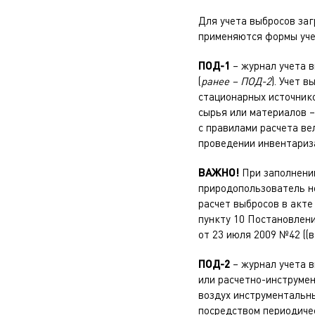
Для учета выбросов за
применяются формы уче
ПОД-1
– журнал учета 
(
ранее – ПОД-2
). Учет 
стационарных источнико
сырья или материалов –
с правилами расчета в
проведении инвентариз
ВАЖНО!
При заполнении
природопользователь н
расчет выбросов в акте
пункту 10 Постановлен
от 23 июля 2009 №42 ((
ПОД-2
– журнал учета 
или расчетно-инструме
воздух инструментальн
посредством периодиче