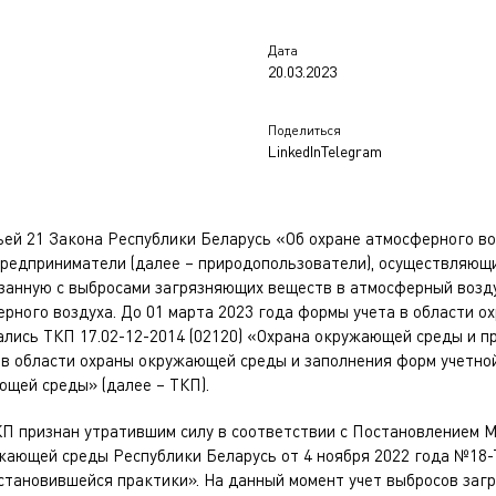
Дата
20.03.2023
Поделиться
LinkedIn
Telegram
ьей 21 Закона Республики Беларусь «Об охране атмосферного в
предприниматели (далее – природопользователи), осуществляющ
занную с выбросами загрязняющих веществ в атмосферный воздух
рного воздуха. До 01 марта 2023 года формы учета в области 
лись ТКП 17.02-12-2014 (02120) «Охрана окружающей среды и п
 в области охраны окружающей среды и заполнения форм учетно
ющей среды» (далее – ТКП).
ТКП признан утратившим силу в соответствии с Постановлением 
ужающей среды Республики Беларусь от 4 ноября 2022 года №18-
установившейся практики». На данный момент учет выбросов заг