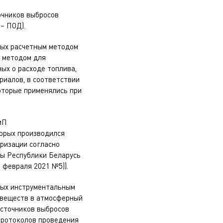
очников выбросов
– ПОД).
ных расчетным методом
м методом для
ых о расходе топлива,
риалов, в соответствии
оторые применялись при
иП
торых производился
аризации согласно
ды Республики Беларусь
 февраля 2021 №5)).
ных инструментальным
х веществ в атмосферный
источников выбросов
протоколов проведения