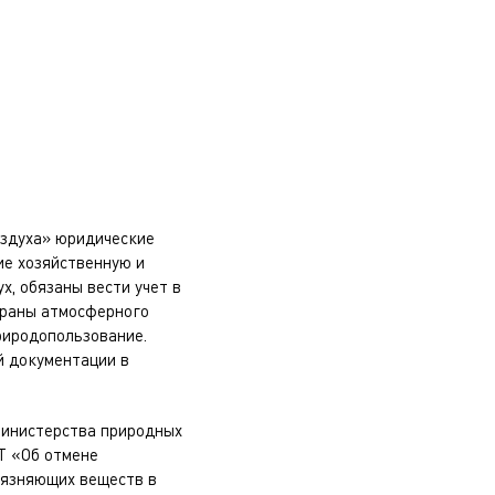
оздуха» юридические
ие хозяйственную и
, обязаны вести учет в
охраны атмосферного
риродопользование.
й документации в
Министерства природных
Т «Об отмене
рязняющих веществ в