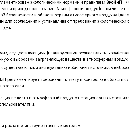
гламентирован экологическими нормами и правилами
ЭкоНиП
17.
ды и природопользование. Атмосферный воздух (в том числе оз
ой безопасности в области охраны атмосферного воздуха» (дал
ми
для соблюдения и устанавливают требования экологической б
оздуха.
ями, осуществляющими (планирующими осуществлять) хозяйстве
нную с выбросами загрязняющих веществ в атмосферный воздух;
, осуществляющими эксплуатацию мобильных источников выброс
НиП регламентирует требования к учету и контролю в области о
онового слоя.
яющих веществ в атмосферный воздух от стационарных источник
опользователями:
ли расчетно-инструментальным методом.