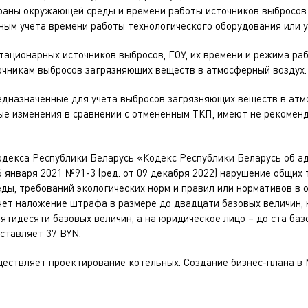
храны окружающей среды и времени работы источников выбросов
ым учета времени работы технологического оборудования или у
тационарных источников выбросов, ГОУ, их времени и режима раб
очникам выбросов загрязняющих веществ в атмосферный воздух.
едназначенные для учета выбросов загрязняющих веществ в атм
ые изменения в сравнении с отмененным ТКП, имеют не рекоменд
.
Кодекса Республики Беларусь «Кодекс Республики Беларусь об 
 января 2021 №91-3 (ред. от 09 декабря 2022) нарушение общих 
ы, требований экологических норм и правил или нормативов в 
ет наложение штрафа в размере до двадцати базовых величин, 
ятидесяти базовых величин, а на юридическое лицо – до ста баз
оставляет 37 BYN.
ществляет
проектирование котельных
.
Создание бизнес-плана
в 