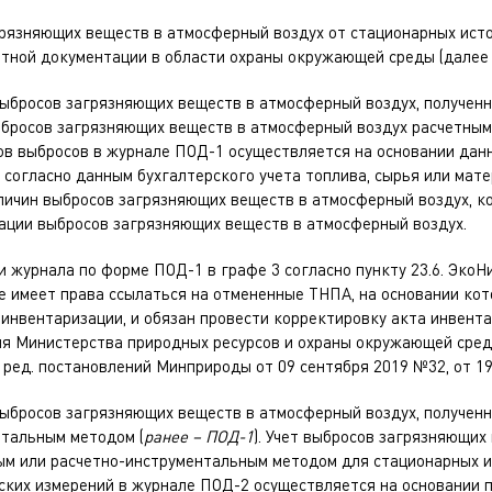
грязняющих веществ в атмосферный воздух от стационарных ист
тной документации в области охраны окружающей среды (далее 
выбросов загрязняющих веществ в атмосферный воздух, получен
выбросов загрязняющих веществ в атмосферный воздух расчетны
в выбросов в журнале ПОД-1 осуществляется на основании данн
 согласно данным бухгалтерского учета топлива, сырья или мате
еличин выбросов загрязняющих веществ в атмосферный воздух, к
ации выбросов загрязняющих веществ в атмосферный воздух.
 журнала по форме ПОД-1 в графе 3 согласно пункту 23.6. ЭкоН
е имеет права ссылаться на отмененные ТНПА, на основании ко
 инвентаризации, и обязан провести корректировку акта инвент
ия Министерства природных ресурсов и охраны окружающей сре
в ред. постановлений Минприроды от 09 сентября 2019 №32, от 19
выбросов загрязняющих веществ в атмосферный воздух, получен
нтальным методом (
ранее – ПОД-1
). Учет выбросов загрязняющи
ым или расчетно-инструментальным методом для стационарных 
ских измерений в журнале ПОД-2 осуществляется на основании 