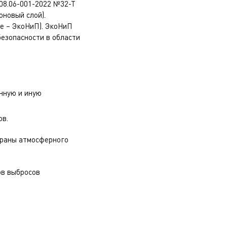
08.06-001-2022 №32-Т
оновый слой).
ее – ЭкоНиП). ЭкоНиП
езопасности в области
нную и иную
ов.
храны атмосферного
ов выбросов