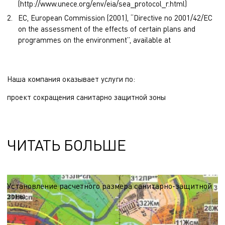
(http://www.unece.org/env/eia/sea_protocol_r.html)
EC, European Commission (2001), “Directive no 2001/42/EC
on the assessment of the effects of certain plans and
programmes on the environment”, available at
Наша компания оказывает услуги по:
проект сокращения санитарно защитной зоны
ЧИТАТЬ БОЛЬШЕ
Установление расчетного размера санитарно-защитной
зоны
Санитарно-защитная зона является буферной территорией,
ограничивающей распространение вредных выбросов в жилую среду. Ее
наличие помогает существенно снизить негативное влияние загрязняющих