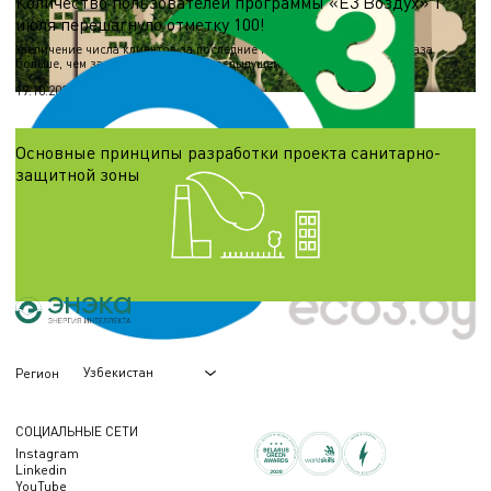
Количество пользователей программы «Е3 Воздух» 1
июля перешагнуло отметку 100!
Увеличение числа клиентов за последние полгода составило в 2,5 раза
больше, чем за этот же период в предыдущем году
19.10.2024
Основные принципы разработки проекта санитарно-
защитной зоны
Под понятием «санитарно-защитная зона» имеется в виду территория с
особым режимом использования, размер которой обеспечивает достаточный
уровень безопасности здоровья населения от вредного воздействия
18.10.2024
Узбекистан
Регион
СОЦИАЛЬНЫЕ СЕТИ
Instagram
Linkedin
YouTube