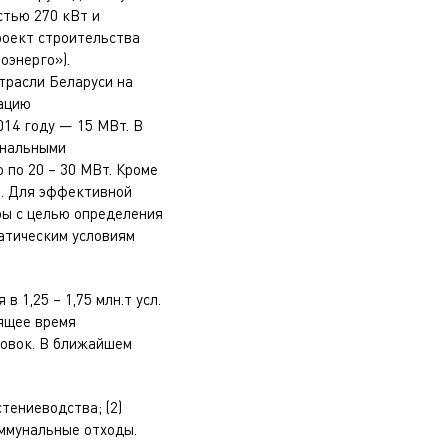
стью 270 кВт и
роект строительства
оэнерго»).
трасли Беларуси на
тацию
014 году — 15 МВт. В
ональными
по 20 – 30 МВт. Кроме
а. Для эффективной
ры с целью определения
атическим условиям
 1,25 – 1,75 млн.т усл.
тоящее время
новок. В ближайшем
тениеводства; (2)
оммунальные отходы.