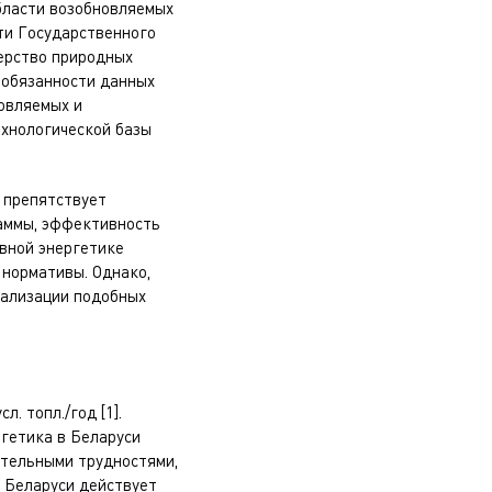
бласти возобновляемых
ти Государственного
ерство природных
 обязанности данных
новляемых и
ехнологической базы
 препятствует
раммы, эффективность
вной энергетике
 нормативы. Однако,
еализации подобных
. топл./год [1].
ргетика в Беларуси
ительными трудностями,
в Беларуси действует