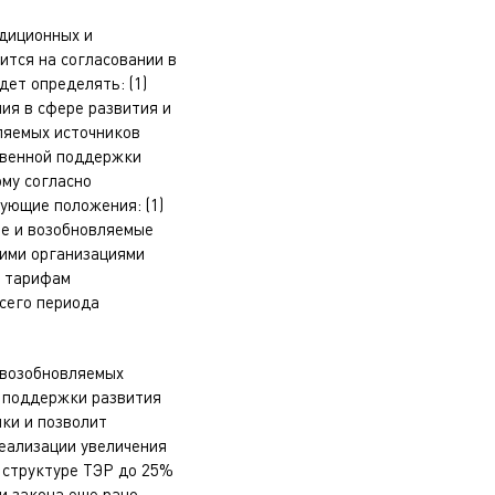
адиционных и
ится на согласовании в
дет определять: (1)
ия в сфере развития и
ляемых источников
ственной поддержки
ому согласно
ующие положения: (1)
ые и возобновляемые
щими организациями
м тарифам
всего периода
 возобновляемых
м поддержки развития
ки и позволит
еализации увеличения
 структуре ТЭР до 25%
и закона еще рано,