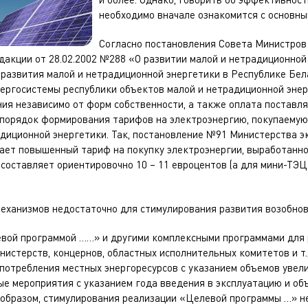
необходимо вначале ознакомится с основны
Согласно постановления Совета Министров
едакции от 28.02.2002 №288 «О развитии малой и нетрадиционной 
развития малой и нетрадиционной энергетики в Республике Бела
нергосистемы республики объектов малой и нетрадиционной эне
ия независимо от форм собственности, а также оплата поставл
н порядок формирования тарифов на электроэнергию, покупаемую
адиционной энергетики. Так, постановление №91 Министерства э
ивает повышенный тариф на покупку электроэнергии, выработанн
 составляет ориентировочно 10 – 11 евроцентов (а для мини-ТЭЦ
еханизмов недостаточно для стимулирования развития возобнов
евой программой ……» и другими комплексными программами для 
нистерств, концернов, областных исполнительных комитетов и т.
 потребления местных энергоресурсов с указанием объемов увел
ые мероприятия с указанием года введения в эксплуатацию и об
 образом, стимулирования реализации «Целевой программы …» не