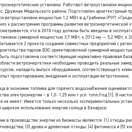
етроэнергетические установки. Работают ветроустановки мощно
ос. Дружная Мядельского района. Подготовлен архитектурный п
си ветроустановки мощностью 1,2 МВт в д.Грабники (РУП «Гродн
ило к рассмотрению программы развития ветроэнергетической о
сматривается, что в 2010 году должны быть введены в эксплуа
тановки суммарной мощностью 3,7 МВт, к 2012-му — 5,2 МВт, к 2
батывается 2 проекта создания совместных предприятий с реги
троительства парков ВЭС ориентировочной суммарной мощностью 
а быть подготовлена соответствующая нормативно-правовая баз
 области ветроэнергетики необходимо проводить реальные заме
есурсов; наладить выпуск оборудования, соответствующего клим
опыт проектирования, внедрения и эксплуатации ветротехники.
ца в экономии топлива для горячего водоснабжения оценивается в
тва электроэнергии – в 1,0- 1,25 млн.т усл. топл./год [1]. В нас
я не имеет. Имеется только несколько экспериментальных уста
 широкое использование энергии солнца в Беларуси.
и в производстве энергии из биомассы являются: (1) отходы рас
тноводства; (3) дрова и древесные отходы; (4) фитомасса и (5) к