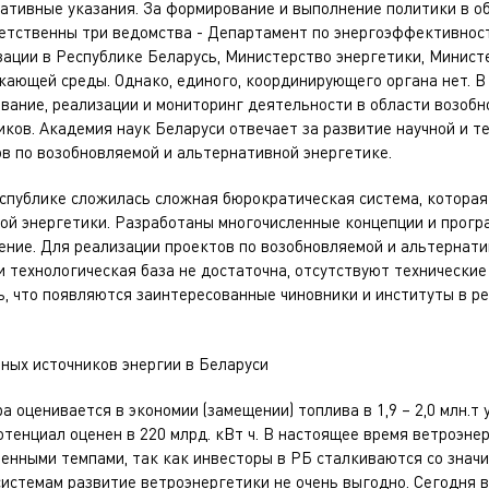
ативные указания. За формирование и выполнение политики в о
ветственны три ведомства - Департамент по энергоэффективнос
зации в Республике Беларусь, Министерство энергетики, Минист
жающей среды. Однако, единого, координирующего органа нет. В
вание, реализации и мониторинг деятельности в области возоб
ков. Академия наук Беларуси отвечает за развитие научной и т
в по возобновляемой и альтернативной энергетике.
еспублике сложилась сложная бюрократическая система, которая
ой энергетики. Разработаны многочисленные концепции и прог
ение. Для реализации проектов по возобновляемой и альтернати
 технологическая база не достаточна, отсутствуют технические
, что появляются заинтересованные чиновники и институты в р
ных источников энергии в Беларуси
 оценивается в экономии (замещении) топлива в 1,9 – 2,0 млн.т усл
тенциал оценен в 220 млрд. кВт ч. В настоящее время ветроэне
енными темпами, так как инвесторы в РБ сталкиваются со знач
истемам развитие ветроэнергетики не очень выгодно. Сегодня 