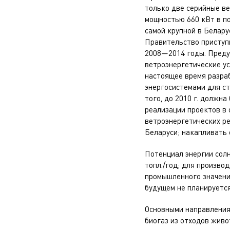
только две серийные в
мощностью 660 кВт в п
самой крупной в Белару
Правительство приступ
2008—2014 годы. Преду
ветроэнергетические ус
настоящее время разра
энергосистемами для с
того, до 2010 г. должн
реализации проектов в
ветроэнергетических р
Беларуси; накапливать 
Потенциал энергии солн
топл./год; для производс
промышленного значени
будущем не планируется
Основными направлениям
биогаз из отходов живо