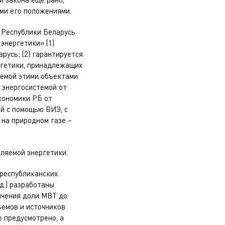
ми его положениями.
 Республики Беларусь
энергетики» (1)
русь; (2) гарантируется
ргетики, принадлежащих
яемой этими объектами
 энергосистемой от
кономики РБ от
ой с помощью ВИЭ, с
 на природном газе –
ляемой энергетики.
республиканских
д.) разработаны
ичения доли МВТ до
ъемов и источников
 предусмотрено, а