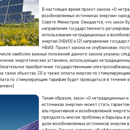
В настоящее время проект закона «О нетр
возобновляемых источниках энергии» наход
Совете Министров. Ожидается, что закон бу
направления государственного регулирован
использования нетрадиционных и возобнов
энергии (НВИЭ) и (2) направления государ
НВИЭ. Проект закона не опубликован, поэт
числе наиболее важных положений данного закона указаны след
ючение энергетических установок, использующих нетрадиционн
) обязательное приобретение государственными электроснабжаю
на таких объектах, (3) а также оплата энергии по стимулирующи
плата по стимулирующим тарифам будет проводиться в течение 
ановок).
Таким образом, закон «О нетрадиционных и
источниках энергии» может стать гаранто
альтернативной и возобновляемой энергети
преодолеть многие проблемы и барьеры в р
доли возобновляемых источников энергии в
и более. Однако, говорить об эффективност