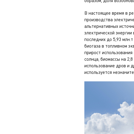
образом, доля возобнов
В настоящее время в р
производства электриче
альтернативных источни
электрической энергии 
последних до 5,93 млн.т
биогаза
в топливном экв
прирост использования 
солнца, биомассы на 2,8
использование дров и 
используется незначите