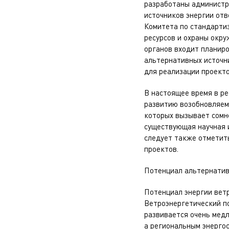
разработаны администр
источников энергии от
Комитета по стандарти
ресурсов и охраны окру
органов входит планиро
альтернативных источни
для реализации проекто
В настоящее время в р
развитию возобновляем
которых вызывает сомн
существующая научная и
следует также отметить
проектов.
Потенциал альтернатив
Потенциал энергии ветра
Ветроэнергетический по
развивается очень медл
а региональным энергос