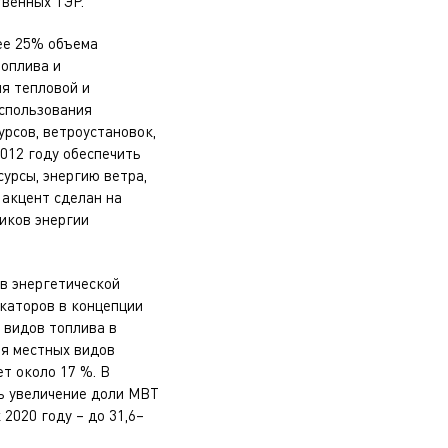
твенных ТЭР.
ее 25% объема
топлива и
ия тепловой и
использования
урсов, ветроустановок,
2012 году обеспечить
урсы, энергию ветра,
 акцент сделан на
иков энергии
в энергетической
каторов в концепции
 видов топлива в
ия местных видов
т около 17 %. В
ь увеличение доли МВТ
к 2020 году – до 31,6–