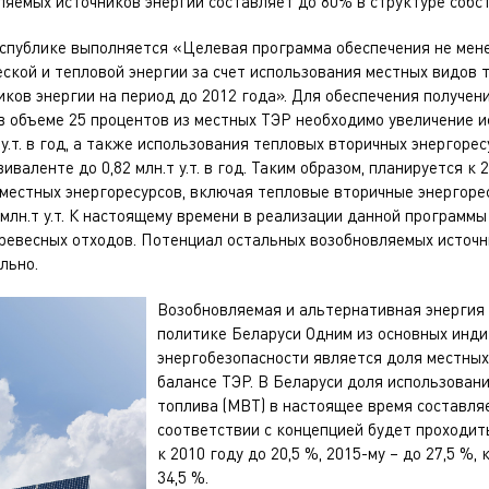
ляемых источников энергии составляет до 80% в структуре собс
еспублике выполняется «Целевая программа обеспечения не мен
ской и тепловой энергии за счет использования местных видов 
ков энергии на период до 2012 года». Для обеспечения получен
в объеме 25 процентов из местных ТЭР необходимо увеличение 
 у.т. в год, а также использования тепловых вторичных энергорес
иваленте до 0,82 млн.т у.т. в год. Таким образом, планируется к 
местных энергоресурсов, включая тепловые вторичные энергорес
 млн.т у.т. К настоящему времени в реализации данной программы
древесных отходов. Потенциал остальных возобновляемых источн
льно.
Возобновляемая и альтернативная энергия 
политике Беларуси Одним из основных инди
энергобезопасности является доля местных
балансе ТЭР. В Беларуси доля использован
топлива (МВТ) в настоящее время составляе
соответствии с концепцией будет проходит
к 2010 году до 20,5 %, 2015-му – до 27,5 %, 
34,5 %.