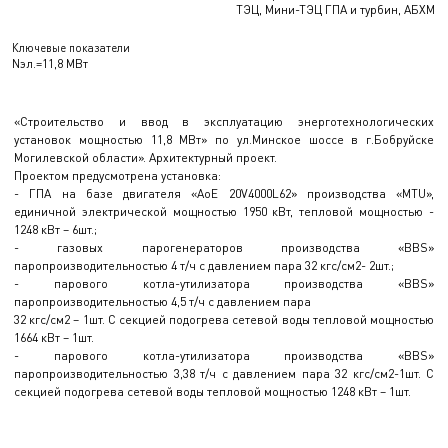
ТЭЦ, Мини-ТЭЦ ГПА и турбин, АБХМ
Ключевые показатели
Nэл.=11,8 МВт
«Строительство и ввод в эксплуатацию энерготехнологических
установок мощностью 11,8 МВт» по ул.Минское шоссе в г.Бобруйске
Могилевской области». Архитектурный проект.
Проектом предусмотрена установка:
- ГПА на базе двигателя «AoE 20V4000L62» производства «MTU»,
единичной электрической мощностью 1950 кВт, тепловой мощностью -
1248 кВт – 6шт.;
- газовых парогенераторов производства «BBS»
паропроизводительностью 4 т/ч с давлением пара 32 кгс/см2- 2шт.;
- парового котла-утилизатора производства «BBS»
паропроизводительностью 4,5 т/ч с давлением пара
32 кгс/см2 – 1шт. С секцией подогрева сетевой воды тепловой мощностью
1664 кВт – 1шт.
- парового котла-утилизатора производства «BBS»
паропроизводительностью 3,38 т/ч с давлением пара 32 кгс/см2-1шт. С
секцией подогрева сетевой воды тепловой мощностью 1248 кВт – 1шт.