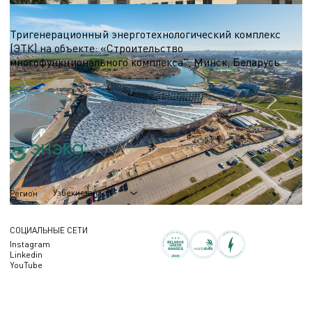
ТЭЦ, Мини-ТЭЦ ГПА и турбин, АБХМ
Тригенерационный энерготехнологический комплекс
(ЭТК) на объекте: «Строительство
многофункционального комплекса", Минск, Беларусь
Nэл.
3,6 МВт
Qтеп.
13,6
Узбекистан
Регион
СОЦИАЛЬНЫЕ СЕТИ
Instagram
Linkedin
YouTube