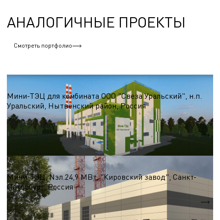
АНАЛОГИЧНЫЕ ПРОЕКТЫ
Смотреть портфолио
ТЭЦ, Мини-ТЭЦ ГПА и турбин, АБХМ
Мини-ТЭЦ для комбината ООО "Свеза Уральский", н.п.
Уральский, Нытвенский район, Россия
Nэл.
7,0 МВт
Qтеп.
65,0 МВт
ТЭЦ, Мини-ТЭЦ ГПА и турбин, АБХМ
Мини-ТЭЦ, Nэл.24,9 МВт, "Кировский завод", Санкт-
Петербург, Россия
Nэл.
24,9 МВт