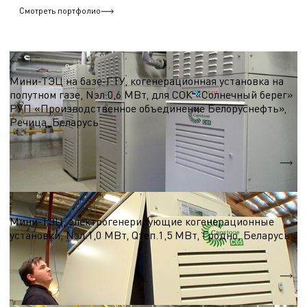
Смотреть портфолио
ТЭЦ, Мини-ТЭЦ на базе микро-ГТУ
Мини-ТЭЦ на базе-ГТУ, когенерационная установка на
попутном газе, Nэл.0,6 МВт, для СОК «Солнечный берег»
РУП «Производственное объединение Белоруснефть»,
Речица, Беларусь
Nэл.
0,6 МВт
Qтеп.
0,8 МВт
ТЭЦ, Мини-ТЭЦ на базе микро-ГТУ
Мини-ТЭЦ, электрогенерирующие когенерационные
установки, Nэл.1,0 МВт, Qтеп.1,5 МВт, Гродно, Беларусь
Nэл.
1,0 МВт
Qтеп.
1,5 МВт