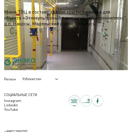
ТЭЦ, Мини-ТЭЦ на базе микро-ГТУ
Мини-ТЭЦ в составе здания крытого манежа для
объекта «Этнокультурный туристический агрокомплекс",
н.п. Наносы, Мядельский район, Беларусь
Nэл.
0,1 МВт
Qтеп.
0,3 МВт
Узбекистан
Регион
СОЦИАЛЬНЫЕ СЕТИ
Instagram
Linkedin
YouTube
+998712050797