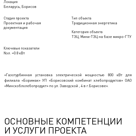
Локация
Беларусь, Борисов
Стадия проекта
Тип объекта
Проектная и рабочая
Традиционная энергетика
документация
Категория объекта
ТЭЦ, Мини-ТЭЦ на базе микро-ГТУ
Ключевые показатели
Nэл. =0.8 кВт
«Газотурбинная установка электрической мощностью 800 кВт для
филиала «Боримак» УП «Борисовский комбинат хлебопродуктов» ОАО
«Минскоблхлебопродукт» по ул. Заводской , 4 в г.Борисове».
ОСНОВНЫЕ КОМПЕТЕНЦИИ
И УСЛУГИ ПРОЕКТА