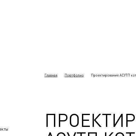
Главная
Портфолио
Проектирование АСУТП коте
ПРОЕКТИ
екты