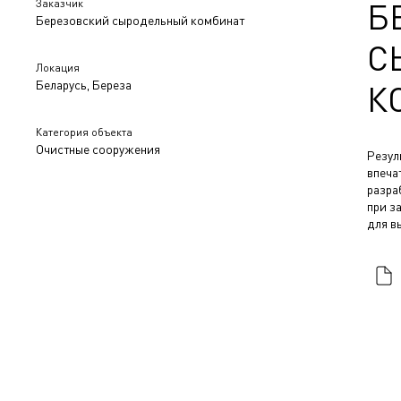
Заказчик
Б
Березовский сыродельный комбинат
С
Локация
Беларусь, Береза
К
Категория объекта
Очистные сооружения
Резул
впеча
разра
при з
для в