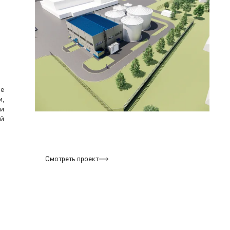
ое
и,
ми
ой
Смотреть проект