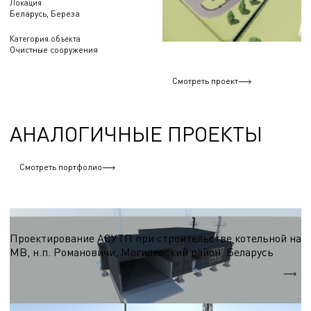
Локация
Беларусь, Береза
Категория объекта
Очистные сооружения
Смотреть проект
АНАЛОГИЧНЫЕ ПРОЕКТЫ
Смотреть портфолио
АСУТП
Проектирование АСУТП при строительстве котельной на
МВ, н.п. Романовичи, Могилевский район, Беларусь
Qт
7МВт