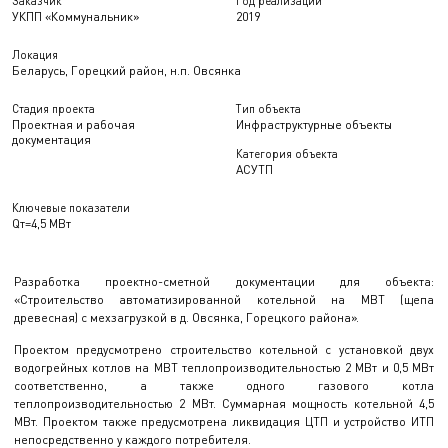
Заказчик
Год реализации
УКПП «Коммунальник»
2019
Локация
Беларусь, Горецкий район, н.п. Овсянка
Стадия проекта
Тип объекта
Проектная и рабочая
Инфраструктурные объекты
документация
Категория объекта
АСУТП
Ключевые показатели
Qт=4,5 МВт
Разработка проектно-сметной документации для объекта:
«Строительство автоматизированной котельной на МВТ (щепа
древесная) с мехзагрузкой в д. Овсянка, Горецкого района».
Проектом предусмотрено строительство котельной с установкой двух
водогрейных котлов на МВТ теплопроизводительностью 2 МВт и 0,5 МВт
соответственно, а также одного газового котла
теплопроизводительностью 2 МВт. Суммарная мощность котельной 4,5
МВт. Проектом также предусмотрена ликвидация ЦТП и устройство ИТП
непосредственно у каждого потребителя.