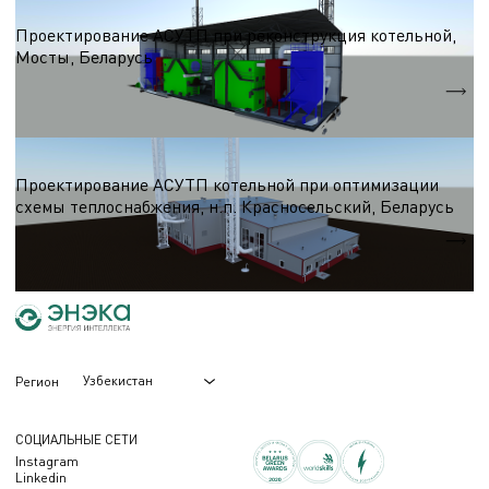
АСУТП
Проектирование АСУТП при реконструкция котельной,
Мосты, Беларусь
Qт
24 МВт
АСУТП
Проектирование АСУТП котельной при оптимизации
схемы теплоснабжения, н.п. Красносельский, Беларусь
Qт
18 МВт
Узбекистан
Регион
СОЦИАЛЬНЫЕ СЕТИ
Instagram
Linkedin