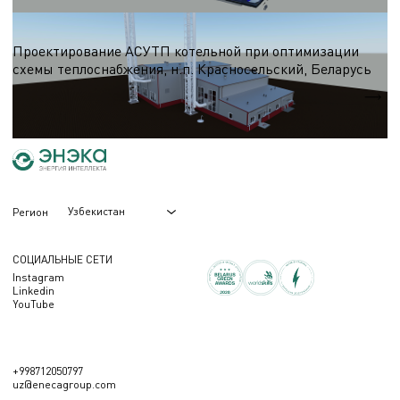
АСУТП
Проектирование АСУТП котельной при оптимизации
схемы теплоснабжения, н.п. Красносельский, Беларусь
Qт
18 МВт
Узбекистан
Регион
СОЦИАЛЬНЫЕ СЕТИ
Instagram
Linkedin
YouTube
+998712050797
uz@enecagroup.com