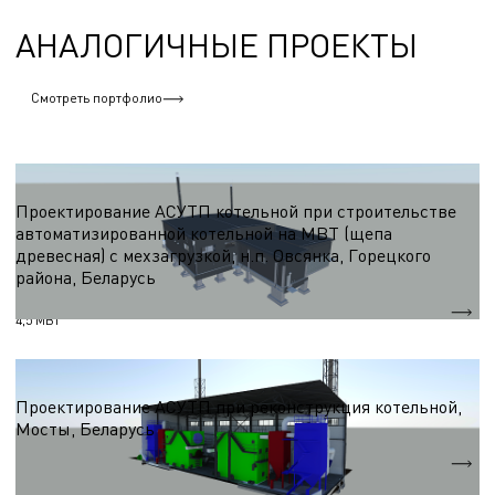
АНАЛОГИЧНЫЕ ПРОЕКТЫ
Смотреть портфолио
АСУТП
Проектирование АСУТП котельной при строительстве
автоматизированной котельной на МВТ (щепа
древесная) с мехзагрузкой, н.п. Овсянка, Горецкого
района, Беларусь
Qт
4,5 МВт
АСУТП
Проектирование АСУТП при реконструкция котельной,
Мосты, Беларусь
Qт
24 МВт